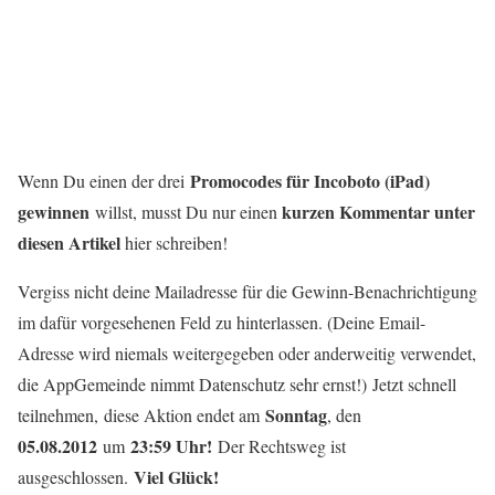
Promocodes für Incoboto (iPad)
Wenn Du einen der drei
gewinnen
kurzen Kommentar unter
willst, musst Du nur einen
diesen Artikel
hier schreiben!
Vergiss nicht deine Mailadresse für die Gewinn-Benachrichtigung
im dafür vorgesehenen Feld zu hinterlassen. (Deine Email-
Adresse wird niemals weitergegeben oder anderweitig verwendet,
die AppGemeinde nimmt Datenschutz sehr ernst!) Jetzt schnell
Sonntag
teilnehmen, diese Aktion endet am
, den
05.08.2012
23:59 Uhr!
um
Der Rechtsweg ist
Viel Glück!
ausgeschlossen.