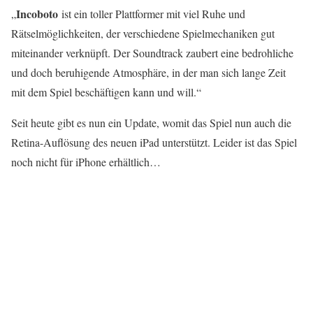
Incoboto
„
ist ein toller Plattformer mit viel Ruhe und
Rätselmöglichkeiten, der verschiedene Spielmechaniken gut
miteinander verknüpft. Der Soundtrack zaubert eine bedrohliche
und doch beruhigende Atmosphäre, in der man sich lange Zeit
mit dem Spiel beschäftigen kann und will.“
Seit heute gibt es nun ein Update, womit das Spiel nun auch die
Retina-Auflösung des neuen iPad unterstützt. Leider ist das Spiel
noch nicht für iPhone erhältlich…