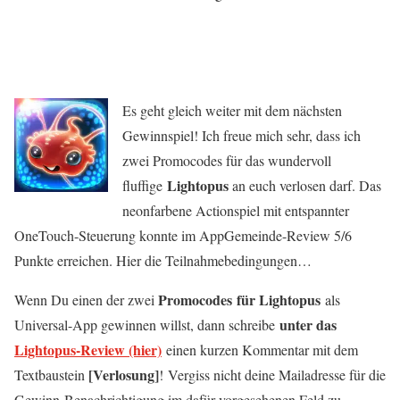
Es geht gleich weiter mit dem nächsten
Gewinnspiel! Ich freue mich sehr, dass ich
zwei Promocodes für das wundervoll
Lightopus
fluffige
an euch verlosen darf. Das
neonfarbene Actionspiel mit entspannter
OneTouch-Steuerung konnte im AppGemeinde-Review 5/6
Punkte erreichen. Hier die Teilnahmebedingungen…
Promocodes
für Lightopus
Wenn Du einen der zwei
als
unter das
Universal-App gewinnen willst, dann schreibe
Lightopus-Review (hier)
einen kurzen Kommentar mit dem
[Verlosung]
Textbaustein
! Vergiss nicht deine Mailadresse für die
Gewinn-Benachrichtigung im dafür vorgesehenen Feld zu