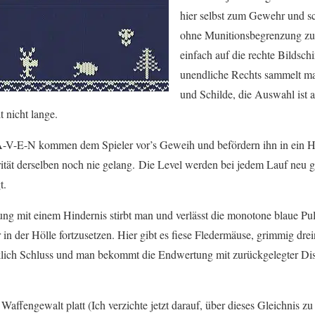
hier selbst zum Gewehr und s
ohne Munitionsbegrenzung zu
einfach auf die rechte Bildsc
unendliche Rechts sammelt m
und Schilde, die Auswahl ist a
 nicht lange.
-V-E-N kommen dem Spieler vor’s Geweih und befördern ihn in ein H
rität derselben noch nie gelang. Die Level werden bei jedem Lauf neu g
t.
ung mit einem Hindernis stirbt man und verlässt die monotone blaue Pu
r in der Hölle fortzusetzen. Hier gibt es fiese Fledermäuse, grimmig d
rklich Schluss und man bekommt die Endwertung mit zurückgelegter Di
Waffengewalt platt (Ich verzichte jetzt darauf, über dieses Gleichnis 