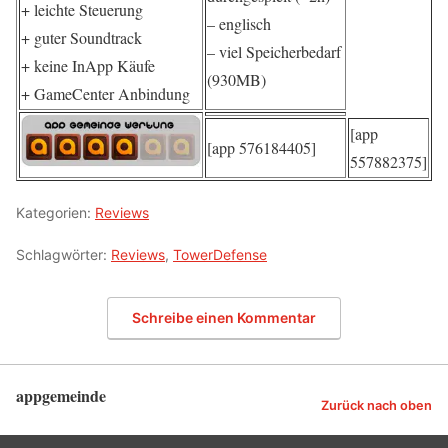
+ leichte Steuerung
– englisch
+ guter Soundtrack
– viel Speicherbedarf
+ keine InApp Käufe
(930MB)
+ GameCenter Anbindung
[app
[app 576184405]
557882375]
Kategorien:
Reviews
Schlagwörter:
Reviews
,
TowerDefense
Schreibe einen Kommentar
appgemeinde
Zurück nach oben