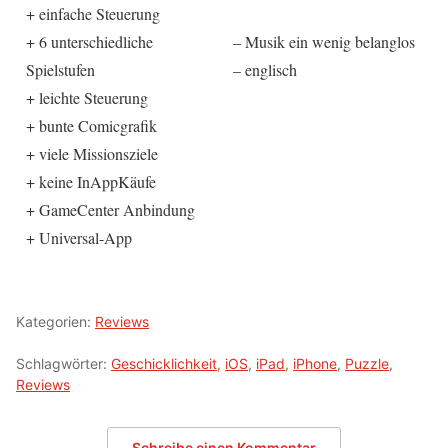
+ einfache Steuerung
+ 6 unterschiedliche
– Musik ein wenig belanglos
Spielstufen
– englisch
+ leichte Steuerung
+ bunte Comicgrafik
+ viele Missionsziele
+ keine InAppKäufe
+ GameCenter Anbindung
+ Universal-App
Kategorien:
Reviews
Schlagwörter:
Geschicklichkeit
,
iOS
,
iPad
,
iPhone
,
Puzzle
,
Reviews
Schreibe einen Kommentar