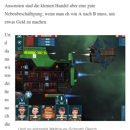
Ansonsten sind die kleinen Handel aber eine gute
Nebenbeschäftigung, wenn man eh von A nach B muss, um
etwas Geld zu machen.
Un
d
da
nn
wä
ren
dri
tte
ns
no
ch
die
Und so entsteht Weltraum-Schrott! Gleich…