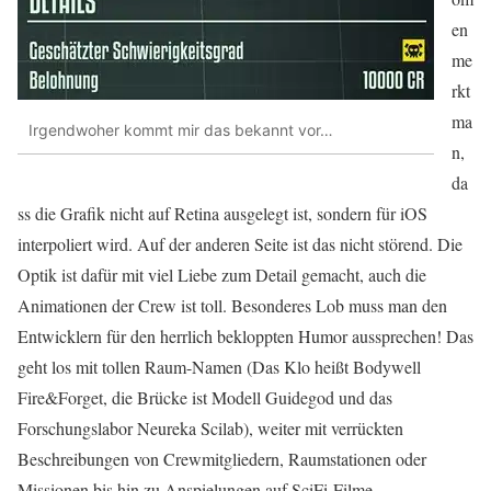
en
me
rkt
ma
Irgendwoher kommt mir das bekannt vor…
n,
da
ss die Grafik nicht auf Retina ausgelegt ist, sondern für iOS
interpoliert wird. Auf der anderen Seite ist das nicht störend. Die
Optik ist dafür mit viel Liebe zum Detail gemacht, auch die
Animationen der Crew ist toll. Besonderes Lob muss man den
Entwicklern für den herrlich bekloppten Humor aussprechen! Das
geht los mit tollen Raum-Namen (Das Klo heißt Bodywell
Fire&Forget, die Brücke ist Modell Guidegod und das
Forschungslabor Neureka Scilab), weiter mit verrückten
Beschreibungen von Crewmitgliedern, Raumstationen oder
Missionen bis hin zu Anspielungen auf SciFi-Filme…