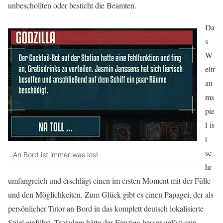
unbeschollten oder besticht die Beamten.
Da
s
W
eltr
au
ms
pie
l is
t
se
An Bord ist immer was los!
hr
umfangreich und erschlägt einen im ersten Moment mit der Fülle
und den Möglichkeiten. Zum Glück gibt es einen Papagei, der als
persönlicher Tutor an Bord in das komplett deutsch lokalisierte
Spiel einführt. Trotzdem hätte der Einstieg besser gelöst sein