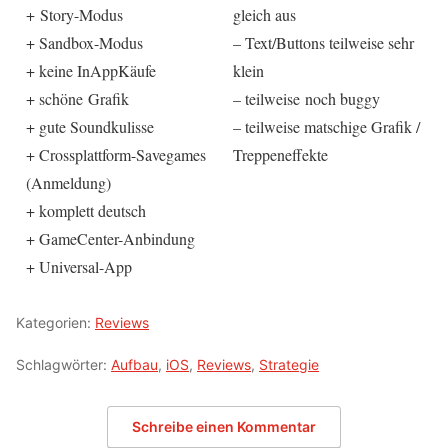
+ Story-Modus
gleich aus
+ Sandbox-Modus
– Text/Buttons teilweise sehr
+ keine InAppKäufe
klein
+ schöne Grafik
– teilweise noch buggy
+ gute Soundkulisse
– teilweise matschige Grafik /
+ Crossplattform-Savegames
Treppeneffekte
(Anmeldung)
+ komplett deutsch
+ GameCenter-Anbindung
+ Universal-App
Kategorien:
Reviews
Schlagwörter:
Aufbau
,
iOS
,
Reviews
,
Strategie
Schreibe einen Kommentar