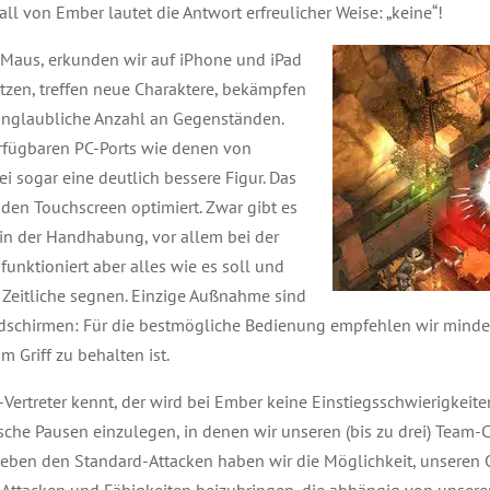
l von Ember lautet die Antwort erfreulicher Weise: „keine“!
r Maus, erkunden wir auf iPhone und iPad
tzen, treffen neue Charaktere, bekämpfen
 unglaubliche Anzahl an Gegenständen.
erfügbaren PC-Ports wie denen von
 sogar eine deutlich bessere Figur. Das
den Touchscreen optimiert. Zwar gibt es
in der Handhabung, vor allem bei der
unktioniert aber alles wie es soll und
s Zeitliche segnen. Einzige Außnahme sind
ildschirmen: Für die bestmögliche Bedienung empfehlen wir minde
 Griff zu behalten ist.
Vertreter kennt, der wird bei Ember keine Einstiegsschwierigkeit
tische Pausen einzulegen, in denen wir unseren (bis zu drei) Team
Neben den Standard-Attacken haben wir die Möglichkeit, unseren 