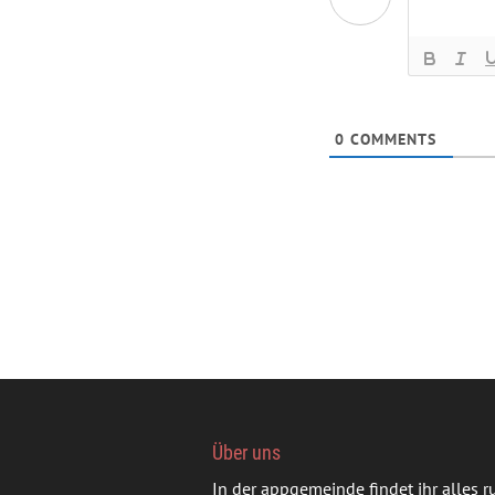
0
COMMENTS
Über uns
In der appgemeinde findet ihr alles 