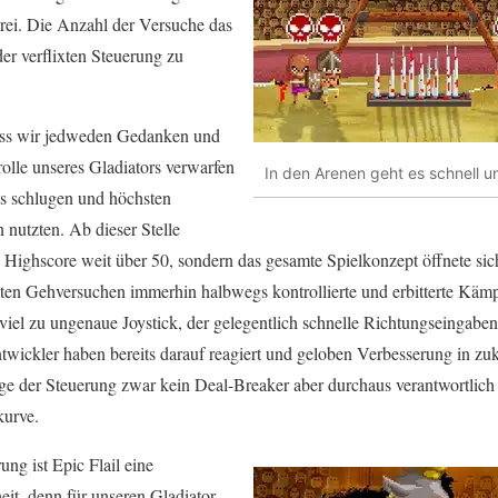
rei. Die Anzahl der Versuche das
er verﬂixten Steuerung zu
dass wir jedweden Gedanken und
lle unseres Gladiators verwarfen
In den Arenen geht es schnell u
os schlugen und höchsten
nutzten. Ab dieser Stelle
 Highscore weit über 50, sondern das gesamte Spielkonzept öffnete sic
ten Gehversuchen immerhin halbwegs kontrollierte und erbitterte Kämp
 viel zu ungenaue Joystick, der gelegentlich schnelle Richtungseingaben
ntwickler haben bereits darauf reagiert und geloben Verbesserung in zu
Lage der Steuerung zwar kein Deal-Breaker aber durchaus verantwortlich
kurve.
ng ist Epic Flail eine
it, denn für unseren Gladiator