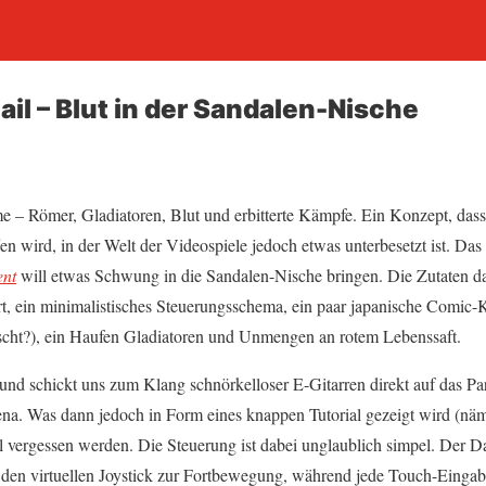
ail – Blut in der Sandalen-Nische
e – Römer, Gladiatoren, Blut und erbitterte Kämpfe. Ein Konzept, das
en wird, in der Welt der Videospiele jedoch etwas unterbesetzt ist. D
ent
will etwas Schwung in die Sandalen-Nische bringen. Die Zutaten da
t, ein minimalistisches Steuerungsschema, ein paar japanische Comic
utscht?), ein Haufen Gladiatoren und Unmengen an rotem Lebenssaft.
it und schickt uns zum Klang schnörkelloser E-Gitarren direkt auf das 
na. Was dann jedoch in Form eines knappen Tutorial gezeigt wird (näm
ll vergessen werden. Die Steuerung ist dabei unglaublich simpel. Der D
t den virtuellen Joystick zur Fortbewegung, während jede Touch-Eingabe