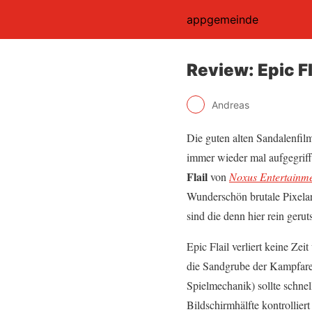
appgemeinde
Review: Epic Fl
Andreas
Die guten alten Sandalenﬁlm
immer wieder mal aufgegriff
Flail
von
Noxus Entertainm
Wunderschön brutale Pixelar
sind die denn hier rein ger
Epic Flail verliert keine Ze
die Sandgrube der Kampfare
Spielmechanik) sollte schne
Bildschirmhälfte kontrollier