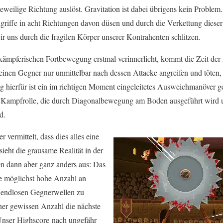
jeweilige Richtung auslöst. Gravitation ist dabei übrigens kein Problem
riffe in acht Richtungen davon düsen und durch die Verkettung dieser
r uns durch die fragilen Körper unserer Kontrahenten schlitzen.
 kämpferischen Fortbewegung erstmal verinnerlicht, kommt die Zeit der
 einen Gegner nur unmittelbar nach dessen Attacke angreifen und töten,
g hierfür ist ein im richtigen Moment eingeleitetes Ausweichmanöver ge
e Kampfrolle, die durch Diagonalbewegung am Boden ausgeführt wird 
d.
 vermittelt, dass dies alles eine
 sieht die grausame Realität in der
n dann aber ganz anders aus: Das
ine möglichst hohe Anzahl an
n endlosen Gegnerwellen zu
iner gewissen Anzahl die nächste
nser Highscore nach ungefähr