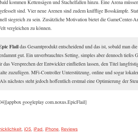
 bald kommen Kettensägen und Stachelfallen hinzu. Eine Arena müssen
gefesselt sind. Vier neue Arenen sind zudem knifﬂige Bosskämpfe. Stat
nell siegreich zu sein. Zusätzliche Motivation bietet die GameCenter-
elt vergleichen zu können.
Epic Flail
das Gesamtprodukt entscheidend und das ist, sobald man di
 verdammt gut. Ein unverbrauchtes Setting, simples aber dennoch tiefe
as Versprechen der Entwickler einﬂießen lassen, den Titel langfristig
lte zuzufügen. MFi-Controller Unterstützung, online und sogar lokaler
ls nächstes steht jedoch hoffentlich erstmal eine Optimierung der Ste
4][appbox googleplay com.noxus.EpicFlail]
icklichkeit
,
iOS
,
iPad
,
iPhone
,
Reviews