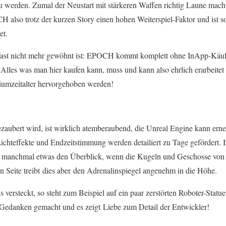
zu werden. Zumal der Neustart mit stärkeren Waffen richtig Laune mac
H also trotz der kurzen Story einen hohen Weiterspiel-Faktor und ist so
et.
ast nicht mehr gewöhnt ist: EPOCH kommt komplett ohne InApp-Käufe
. Alles was man hier kaufen kann, muss und kann also ehrlich erarbeite
miumzeitalter hervorgehoben werden!
zaubert wird, ist wirklich atemberaubend, die Unreal Engine kann erne
ichteffekte und Endzeitstimmung werden detailiert zu Tage gefördert. 
an manchmal etwas den Überblick, wenn die Kugeln und Geschosse von 
n Seite treibt dies aber den Adrenalinspiegel angenehm in die Höhe.
 versteckt, so steht zum Beispiel auf ein paar zerstörten Roboter-Statu
d Gedanken gemacht und es zeigt Liebe zum Detail der Entwickler!