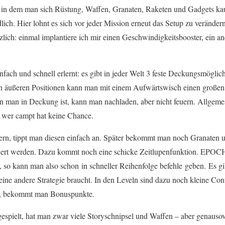
, in dem man sich Rüstung, Waffen, Granaten, Raketen und Gadgets kau
lich. Hier lohnt es sich vor jeder Mission erneut das Setup zu verände
lich: einmal implantiere ich mir einen Geschwindigkeitsbooster, ein an
nfach und schnell erlernt: es gibt in jeder Welt 3 feste Deckungsmögl
n äußeren Positionen kann man mit einem Aufwärtswisch einen großen 
enn man in Deckung ist, kann man nachladen, aber nicht feuern. Allgem
 wer campt hat keine Chance.
rn, tippt man diesen einfach an. Später bekommt man noch Granaten u
euert werden. Dazu kommt noch eine schicke Zeitlupenfunktion. EPOCH
s, so kann man also schon in schneller Reihenfolge befehle geben. Es g
eine andere Strategie braucht. In den Leveln sind dazu noch kleine Co
rt, bekommt man Bonuspunkte.
gespielt, hat man zwar viele Storyschnipsel und Waffen – aber genausov