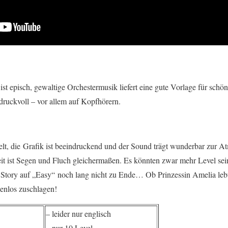
 episch, gewaltige Orchestermusik liefert eine gute Vorlage für schö
druckvoll – vor allem auf Kopfhörern.
selt, die Grafik ist beeindruckend und der Sound trägt wunderbar zur A
t ist Segen und Fluch gleichermaßen. Es könnten zwar mehr Level sein,
 Story auf „Easy“ noch lang nicht zu Ende… Ob Prinzessin Amelia leb
kenlos zuschlagen!
– leider nur englisch
– nur 10 Level