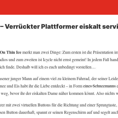
– Verrückter Plattformer eiskalt serv
 On Thin Ice
merkt man zwei Dinge: Zum ersten ist die Präsentation im
ndios und zum zweiten ist Icycle nicht ernst gemeint! In jedem Fall hande
ch finde. Deshalb will ich es euch unbedingt vorstellen…
chsener junger Mann auf einem viel zu kleinem Fahrrad, der seiner Leid
hnee und Eis habt ihr die Liebe entdeckt – in Form
eines Schneemanns
e
weg, bevor ihr der eiskalten Dame näher kommen könnt. Also nichts w
rer mit zwei virtuellen Buttons für die Richtung und einer Sprungtast
sen Button dauerhaft, spannt er seinen Regenschirm auf und segelt auc