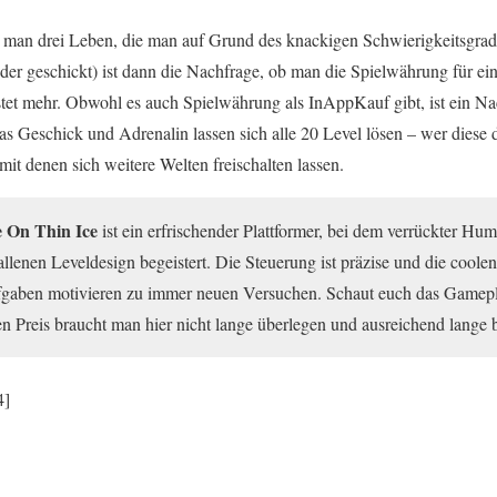
man drei Leben, die man auf Grund des knackigen Schwierigkeitsgrade
der geschickt) ist dann die Nachfrage, ob man die Spielwährung für ei
stet mehr. Obwohl es auch Spielwährung als InAppKauf gibt, ist ein N
was Geschick und Adrenalin lassen sich alle 20 Level lösen – wer diese
it denen sich weitere Welten freischalten lassen.
e On Thin Ice
ist ein erfrischender Plattformer, bei dem verrückter Hu
llenen Leveldesign begeistert. Die Steuerung ist präzise und die coolen
gaben motivieren zu immer neuen Versuchen. Schaut euch das Gamep
sen Preis braucht man hier nicht lange überlegen und ausreichend lange 
4]