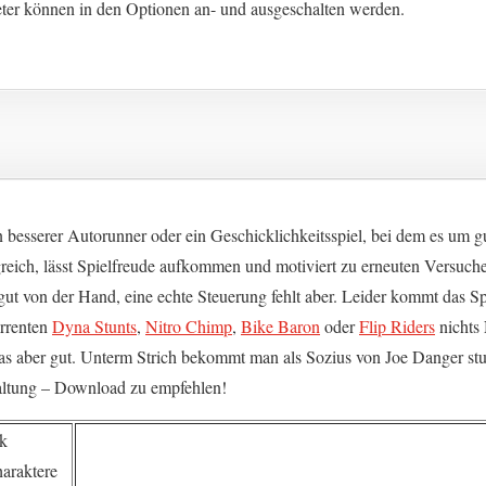
eter können in den Optionen an- und ausgeschalten werden.
in besserer Autorunner oder ein Geschicklichkeitsspiel, bei dem es um
eich, lässt Spielfreude aufkommen und motiviert zu erneuten Versuch
t von der Hand, eine echte Steuerung fehlt aber. Leider kommt das Spie
rrenten
Dyna Stunts
,
Nitro Chimp
,
Bike Baron
oder
Flip Riders
nichts 
as aber gut. Unterm Strich bekommt man als Sozius von Joe Danger st
altung – Download zu empfehlen!
ik
haraktere