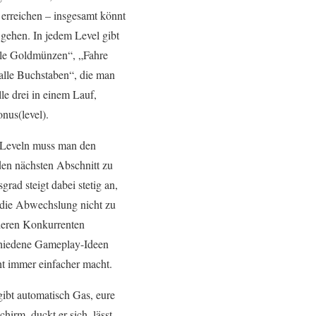
 erreichen – insgesamt könnt
 gehen. In jedem Level gibt
lle Goldmünzen“, „Fahre
alle Buchstaben“, die man
alle drei in einem Lauf,
us(level).
 Leveln muss man den
en nächsten Abschnitt zu
rad steigt dabei stetig an,
die Abwechslung nicht zu
deren Konkurrenten
hiedene Gameplay-Ideen
cht immer einfacher macht.
ibt automatisch Gas, eure
irm, duckt er sich, lässt