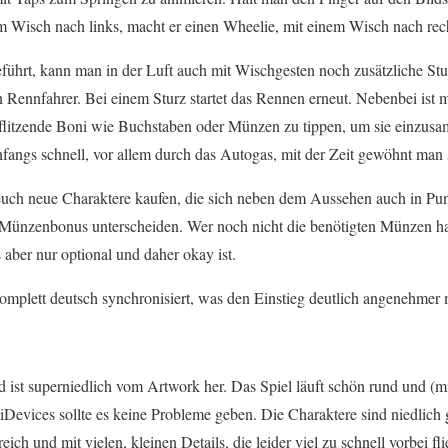
em Wisch nach links, macht er einen Wheelie, mit einem Wisch nach rec
ührt, kann man in der Luft auch mit Wischgesten noch zusätzliche Stun
n Rennfahrer. Bei einem Sturz startet das Rennen erneut. Nebenbei ist
eiflitzende Boni wie Buchstaben oder Münzen zu tippen, um sie einzus
nfangs schnell, vor allem durch das Autogas, mit der Zeit gewöhnt man 
 euch neue Charaktere kaufen, die sich neben dem Aussehen auch in P
ünzenbonus unterscheiden. Wer noch nicht die benötigten Münzen hat,
aber nur optional und daher okay ist.
mplett deutsch synchronisiert, was den Einstieg deutlich angenehmer 
d ist superniedlich vom Artwork her. Das Spiel läuft schön rund und (m
n iDevices sollte es keine Probleme geben. Die Charaktere sind niedlich 
 und mit vielen, kleinen Details, die leider viel zu schnell vorbei fli