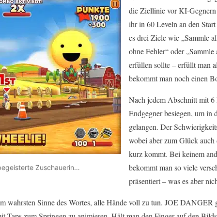
die Ziellinie vor KI-Gegnern
ihr in 60 Leveln an den Start
es drei Ziele wie „Sammle a
ohne Fehler“ oder „Sammle 
erfüllen sollte – erfüllt man 
bekommt man noch einen Bon
Nach jedem Abschnitt mit 6
Endgegner besiegen, um in d
gelangen. Der Schwierigkeitsg
wobei aber zum Glück auch 
kurz kommt. Bei keinem an
bekommt man so viele versc
 begeisterte Zuschauerin…
präsentiert – was es aber ni
 im wahrsten Sinne des Wortes, alle Hände voll zu tun. JOE DANGER g
it Taps zum Springen zu animieren. Hält man den Finger auf den Bildsch