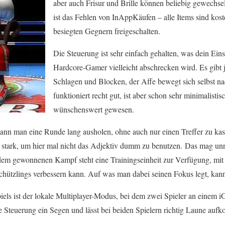
aber auch Frisur und Brille können beliebig gewechs
ist das Fehlen von InAppKäufen – alle Items sind kos
besiegten Gegnern freigeschalten.
Die Steuerung ist sehr einfach gehalten, was dein Eins
Hardcore-Gamer vielleicht abschrecken wird. Es gibt 
Schlagen und Blocken, der Affe bewegt sich selbst na
funktioniert recht gut, ist aber schon sehr minimalisti
wünschenswert gewesen.
nn man eine Runde lang ausholen, ohne auch nur einen Treffer zu kass
 stark, um hier mal nicht das Adjektiv dumm zu benutzen. Das mag unre
dem gewonnenen Kampf steht eine Trainingseinheit zur Verfügung, mit 
chützlings verbessern kann. Auf was man dabei seinen Fokus legt, kann
iels ist der lokale Multiplayer-Modus, bei dem zwei Spieler an einem i
che Steuerung ein Segen und lässt bei beiden Spielern richtig Laune au