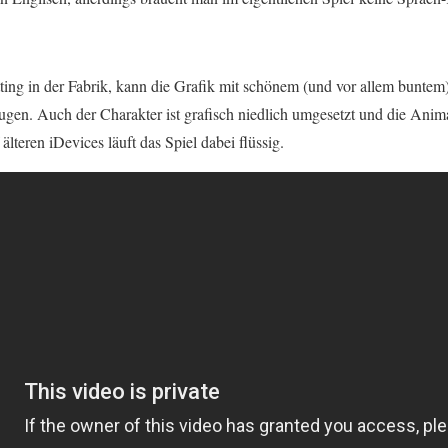
ting in der Fabrik, kann die Grafik mit schönem (und vor allem buntem
ugen. Auch der Charakter ist grafisch niedlich umgesetzt und die Ani
 älteren iDevices läuft das Spiel dabei flüssig.