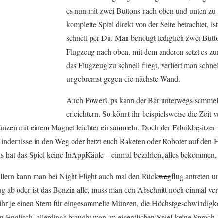
es nun mit zwei Buttons nach oben und unten zu 
komplette Spiel direkt von der Seite betrachtet, i
schnell per Du. Man benötigt lediglich zwei Butto
Flugzeug nach oben, mit dem anderen setzt es z
das Flugzeug zu schnell fliegt, verliert man schne
ungebremst gegen die nächste Wand.
Auch PowerUps kann der Bär unterwegs sammeln,
erleichtern. So könnt ihr beispielsweise die Zeit 
ünzen mit einem Magnet leichter einsammeln. Doch der Fabrikbesitzer m
ndernisse in den Weg oder hetzt euch Raketen oder Roboter auf den Ha
s hat das Spiel keine InAppKäufe – einmal bezahlen, alles bekommen, 
llern kann man bei Night Flight auch mal den Rück
weg
flug antreten u
eug ab oder ist das Benzin alle, muss man den Abschnitt noch einmal v
hr je einen Stern für eingesammelte Münzen, die Höchstgeschwindigkei
 in Englisch, allerdings braucht man im eigentlichen Spiel keine Sprach