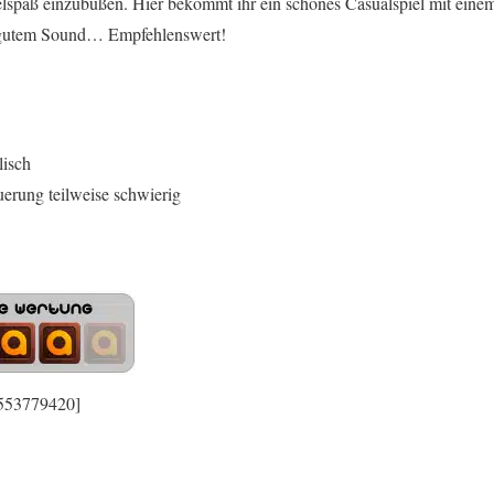
elspaß einzubüßen. Hier bekommt ihr ein schönes Casualspiel mit ein
 gutem Sound… Empfehlenswert!
lisch
uerung teilweise schwierig
 553779420]