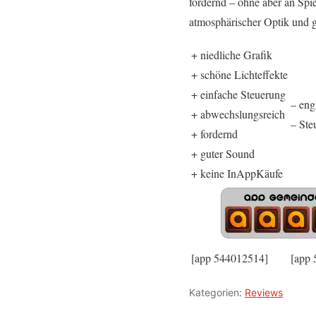
fordernd – ohne aber an Spi
atmosphärischer Optik und
+ niedliche Grafik
+ schöne Lichteffekte
+ einfache Steuerung
– eng
+ abwechslungsreich
– Ste
+ fordernd
+ guter Sound
+ keine InAppKäufe
[app 544012514]
[app
Kategorien:
Reviews