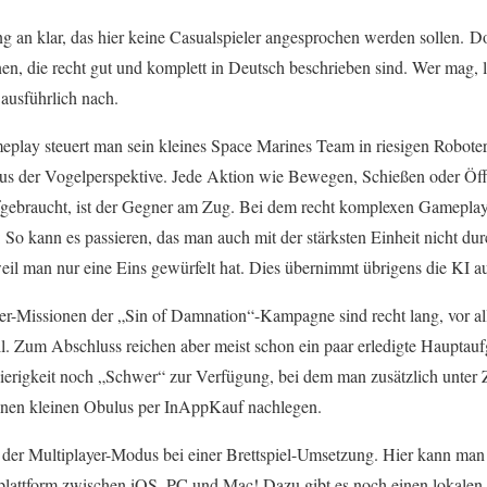
an klar, das hier keine Casualspieler angesprochen werden sollen. D
en, die recht gut und komplett in Deutsch beschrieben sind. Wer mag, 
ausführlich nach.
play steuert man sein kleines Space Marines Team in riesigen Robote
us der Vogelperspektive. Jede Aktion wie Bewegen, Schießen oder Öff
fgebraucht, ist der Gegner am Zug. Bei dem recht komplexen Gameplay
 So kann es passieren, das man auch mit der stärksten Einheit nicht d
weil man nur eine Eins gewürfelt hat. Dies übernimmt übrigens die KI a
er-Missionen der „Sin of Damnation“-Kampagne sind recht lang, vor a
ill. Zum Abschluss reichen aber meist schon ein paar erledigte Hauptauf
erigkeit noch „Schwer“ zur Verfügung, bei dem man zusätzlich unter Ze
nen kleinen Obulus per InAppKauf nachlegen.
ch der Multiplayer-Modus bei einer Brettspiel-Umsetzung. Hier kann ma
splattform zwischen iOS, PC und Mac! Dazu gibt es noch einen lokale