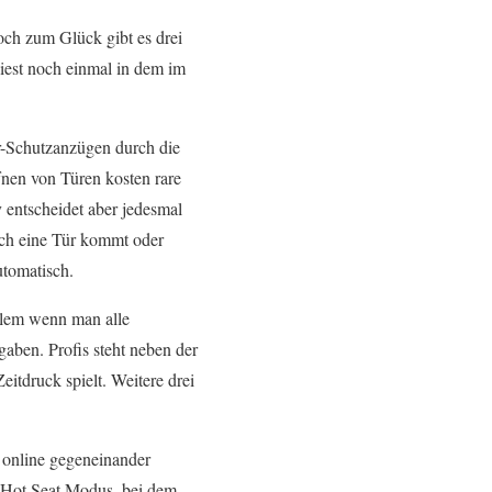
och zum Glück gibt es drei
liest noch einmal in dem im
r-Schutzanzügen durch die
nen von Türen kosten rare
 entscheidet aber jedesmal
urch eine Tür kommt oder
utomatisch.
llem wenn man alle
gaben. Profis steht neben der
itdruck spielt. Weitere drei
n online gegeneinander
n Hot Seat Modus, bei dem