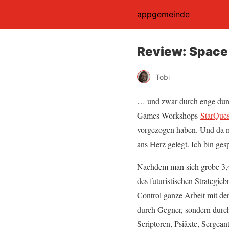
appgemeinde
Review: Space
Tobi
… und zwar durch enge dun
Games Workshops
StarQues
vorgezogen haben. Und da m
ans Herz gelegt. Ich bin ge
Nachdem man sich grobe 3,4 G
des futuristischen Strategie
Control ganze Arbeit mit de
durch Gegner, sondern durc
Scriptoren, Psiäxte, Sergea