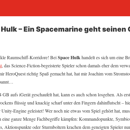
 Hulk – Ein Spacemarine geht seinen
Space Hulk
kle Raumschiff-Korridore! Bei
handelt es sich um eine B
t
, das Science-Fiction-begeisterte Spieler schon damals eher dem ver
ir HeroQuest richtig Spaß gemacht hat, hat mir Joachim vom Stromstoc
spannt…
B aufs iGerät geschaufelt hat, kann es auch schon losgehen. Als erstes
brockens flüssig und knackig scharf unter den Fingern dahinflutscht – h
r Unity-Engine geleistet! Wer noch nie etwas vom Spiel gehört hat, mus
h eine ganze Menge Fachbegriffe kämpfen: Kommandopunkte, Symbiote
nts, Aktionspunkte oder Sturmboltern krachen dem geneigten Spieler nu