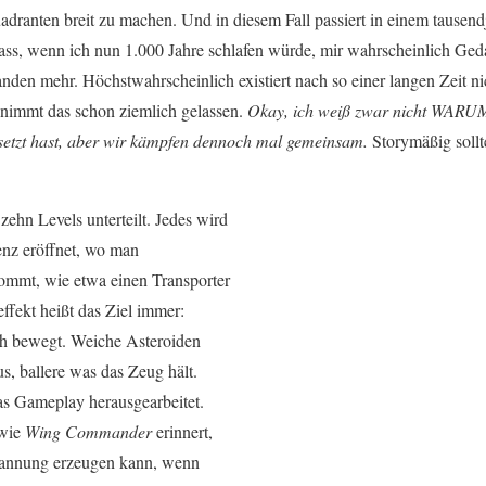
anten breit zu machen. Und in diesem Fall passiert in einem tausendj
ass, wenn ich nun 1.000 Jahre schlafen würde, mir wahrscheinlich G
nden mehr. Höchstwahrscheinlich existiert nach so einer langen Zeit n
 nimmt das schon ziemlich gelassen.
Okay, ich weiß zwar nicht WARUM
rsetzt hast, aber wir kämpfen dennoch mal gemeinsam.
Storymäßig sollte
zehn Levels unterteilt. Jedes wird
enz eröffnet, wo man
ommt, wie etwa einen Transporter
ffekt heißt das Ziel immer:
h bewegt. Weiche Asteroiden
s, ballere was das Zeug hält.
as Gameplay herausgearbeitet.
 wie
Wing Commander
erinnert,
pannung erzeugen kann, wenn