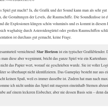
s Spiel gut macht? Ja, die Grafik und der Sound kann man als sehr gut 
, die Gestaltungen der Levels, die Raumschiffe. Die Soundkulisse ist e
nd die Explosionen klingen schön voluminös und es kommt in diesem Be
ich waghalsig durch Asteroidengürtel oder großen Raumschiffen schlä
entation ist durchaus gut gemacht, keine Frage.
Star Horizon
Gesamturteil vernichtend:
ist ein typischer Grafikblender. D
 man diese aber wegnimmt, bricht das ganze Spiel wie ein Kartenhaus
nicht das Papier wert, worauf sie geschrieben wurde. Sie ist voller Lo
ter so überhaupt nicht identifizieren. Das Gameplay besteht nur aus e
cht keinen Spaß, weil es immer dasselbe ist. Zudem hat man nach max
mme ich nicht umhin das Spiel mit mageren eineinhalb Sternen abzust
aube auf einem leckeren Eisbecher, aber nie dessen Basis sein – denn 