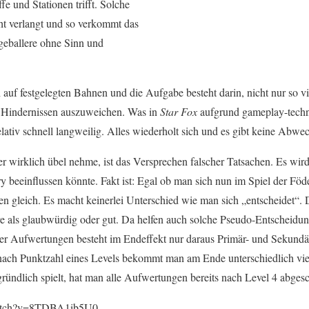
fe und Stationen trifft. Solche
cht verlangt und so verkommt das
geballere ohne Sinn und
auf festgelegten Bahnen und die Aufgabe besteht darin, nicht nur so 
 Hindernissen auszuweichen. Was in
Star Fox
aufgrund gameplay-techn
elativ schnell langweilig. Alles wiederholt sich und es gibt keine Abwe
r wirklich übel nehme, ist das Versprechen falscher Tatsachen. Es wird
y beeinflussen könnte. Fakt ist: Egal ob man sich nun im Spiel der Föd
ben gleich. Es macht keinerlei Unterschied wie man sich „entscheidet“. Di
re als glaubwürdig oder gut. Da helfen auch solche Pseudo-Entscheidun
er Aufwertungen besteht im Endeffekt nur daraus Primär- und Sekundä
 nach Punktzahl eines Levels bekommt man am Ende unterschiedlich vie
ndlich spielt, hat man alle Aufwertungen bereits nach Level 4 abgesc
watch?v=8TDBA1ib5U0