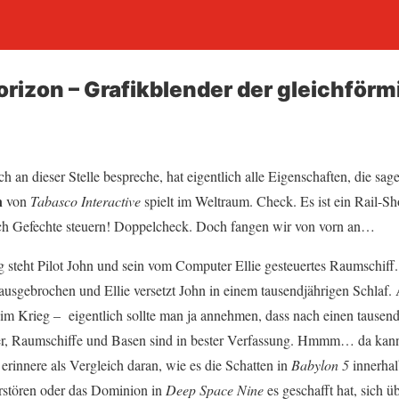
orizon – Grafikblender der gleichförm
ch an dieser Stelle bespreche, hat eigentlich alle Eigenschaften, die sag
n
von
Tabasco Interactive
spielt im Weltraum. Check. Es ist ein Rail-S
ch Gefechte steuern! Doppelcheck. Doch fangen wir von vorn an…
 steht Pilot John und sein vom Computer Ellie gesteuertes Raumschiff
ausgebrochen und Ellie versetzt John in einem tausendjährigen Schlaf. 
m Krieg – eigentlich sollte man ja annehmen, dass nach einen tausendj
uzer, Raumschiffe und Basen sind in bester Verfassung. Hmmm… da kann
rinnere als Vergleich daran, wie es die Schatten in
Babylon 5
innerhal
rstören oder das Dominion in
Deep Space Nine
es geschafft hat, sich ü