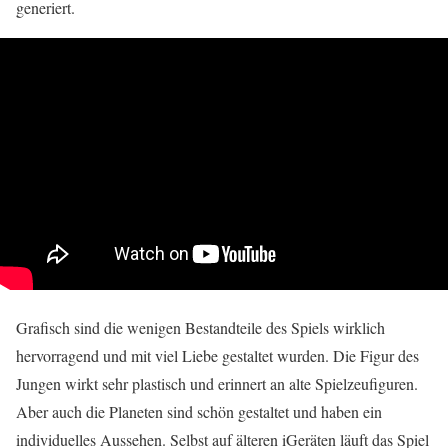
generiert.
Grafisch sind die wenigen Bestandteile des Spiels wirklich
hervorragend und mit viel Liebe gestaltet wurden. Die Figur des
Jungen wirkt sehr plastisch und erinnert an alte Spielzeufiguren.
Aber auch die Planeten sind schön gestaltet und haben ein
individuelles Aussehen. Selbst auf älteren iGeräten läuft das Spiel