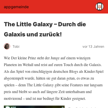
appgemeinde
The Little Galaxy – Durch die
Galaxis und zurück!
Tobi
vor 13 Jahren
Wie Der kleine Prinz steht der Junge auf einem winzigen
Planeten im Weltall und reist auf euren Touch durch die Galaxis.
Als das Spiel von einschlägigen deutschen Blogs als Kinder-Spiel
abgestempelt wurde, hätten sie gut daran getan, es etwas zu
spielen – denn The Little Galaxy gibt seine Features nur langsam
preis und bleibt so auch auf längere Zeit unterhaltsam und
motivierend – und ist nur bedingt für Kinder geeignet.