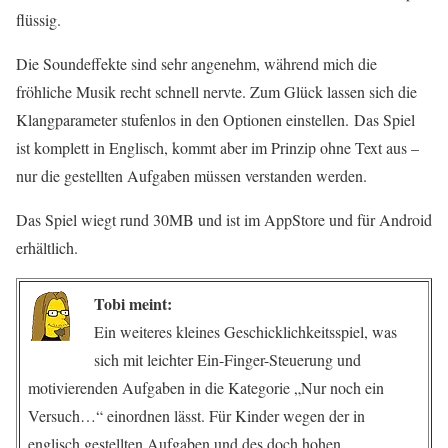
flüssig.
Die Soundeffekte sind sehr angenehm, während mich die
fröhliche Musik recht schnell nervte. Zum Glück lassen sich die
Klangparameter stufenlos in den Optionen einstellen. Das Spiel
ist komplett in Englisch, kommt aber im Prinzip ohne Text aus –
nur die gestellten Aufgaben müssen verstanden werden.
Das Spiel wiegt rund 30MB und ist im AppStore und für Android
erhältlich.
Tobi meint:
Ein weiteres kleines Geschicklichkeitsspiel, was
sich mit leichter Ein-Finger-Steuerung und
motivierenden Aufgaben in die Kategorie „Nur noch ein
Versuch…“ einordnen lässt. Für Kinder wegen der in
englisch gestellten Aufgaben und des doch hohen