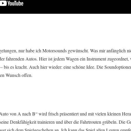
gelungen, nur habe ich Motorsounds gewünscht. Was mir anfänglich nich
 der fahrenden Autos. Hier ist jedem Wagen ein Instrument zugeordnet, 
g – bis es kracht. Auch hier wieder: eine schöne Idee. Die Soundoptione
nen Wunsch offen.
 Auto von A nach B“ wird frisch präsentiert und mit vielen kleinen Her
eine Denkfähigkeit trainieren und über die Fahrtrouten grübeln. Die Gr
asst sich dem Spielgeschehen an. Ich kann das Spiel allen Leuten empfeh