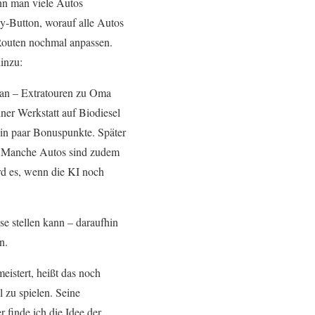
enn man viele Autos
ay-Button, worauf alle Autos
 Routen nochmal anpassen.
inzu:
t an – Extratouren zu Oma
ner Werkstatt auf Biodiesel
ein paar Bonuspunkte. Später
n. Manche Autos sind zudem
rd es, wenn die KI noch
e stellen kann – daraufhin
n.
eistert, heißt das noch
l zu spielen. Seine
 finde ich die Idee der