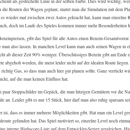
cheint als gestrichelte Linie in der selben Farbe. Dies wird wichtig, w
n die Routen der Wagen geplant, startet man die Simulation mit dem Pl
n es wieder mal zwischen zwei Autos gekracht hat, kann man einzelne
 auch, doch im Laufe des Spieles kommen immer mehr Besonderheiten h
Benzinpreisen, gibt das Spiel für alle Autos einen Benzin-Gesamtvorra
te man also lassen. In manchen Level kann man auch seinen Wagen in ei
cht ab dieser Zeit 90% weniger. Überschüssiges Benzin gibt am Ende 
e abgeholt werden, die meist leider nicht auf der idealen Route liege
richtig Gas, so dass man auch hier gut planen sollte. Ganz verrückt wi
ckt, auf die man keinen Einfluss hat.
paar Stoppschilder im Gepäck, die man hitzigen Gemütern vor die Nas
le an. Leider gibt es nur 15 Stück, hier darf man also ruhig sparsam sei
 ist, dass es immer mehrere Möglichkeiten gibt. Hat man ein Level gem
alroute gefunden hat. Das Spiel motiviert so, einzelne Level noch einma
ne interne Highscore-Liste auf dem Entwickler-Server vergleichen. Hier