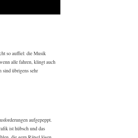
t so auffiel: die Musik
wenn alle fahren, klingt auch
n sind übrigens sehr
ausforderungen aufgepeppt.
afik ist hübsch und das
len, die gern Rätsel lösen,