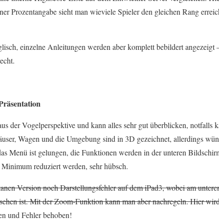
iner Prozentangabe sieht man wieviele Spieler den gleichen Rang erreic
nglisch, einzelne Anleitungen werden aber komplett bebildert angezeigt
echt.
Präsentation
aus der Vogelperspektive und kann alles sehr gut überblicken, notfall
user, Wagen und die Umgebung sind in 3D gezeichnet, allerdings wün
as Menü ist gelungen, die Funktionen werden in der unteren Bildschir
n Minimum reduziert werden, sehr hübsch.
tanen Version noch Darstellungsfehler auf dem iPad3, wobei am untere
sehen ist. Mit der Zoom-Funktion kann man aber nachregeln. Hier wird
en und Fehler behoben!