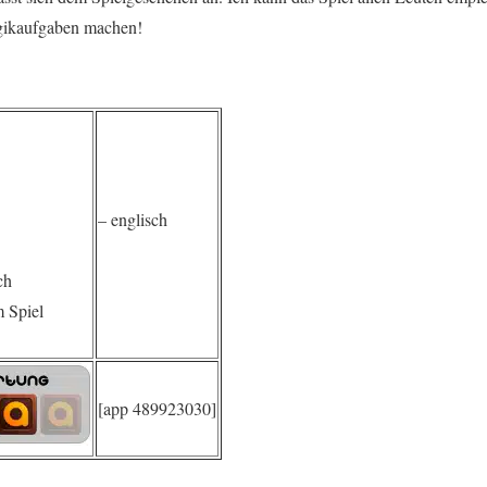
gikaufgaben machen!
– englisch
ch
 Spiel
[app 489923030]