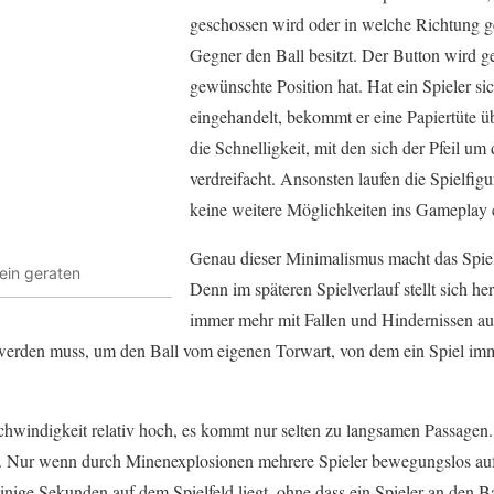
geschossen wird oder in welche Richtung get
Gegner den Ball besitzt. Der Button wird ge
gewünschte Position hat. Hat ein Spieler sic
eingehandelt, bekommt er eine Papiertüte ü
die Schnelligkeit, mit den sich der Pfeil um 
verdreifacht. Ansonsten laufen die Spielfig
keine weitere Möglichkeiten ins Gameplay 
Genau dieser Minimalismus macht das Spiel 
lein geraten
Denn im späteren Spielverlauf stellt sich her
immer mehr mit Fallen und Hindernissen au
 werden muss, um den Ball vom eigenen Torwart, von dem ein Spiel imme
chwindigkeit relativ hoch, es kommt nur selten zu langsamen Passagen. 
t. Nur wenn durch Minenexplosionen mehrere Spieler bewegungslos au
 einige Sekunden auf dem Spielfeld liegt, ohne dass ein Spieler an den B