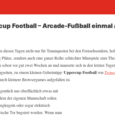
up Football – Arcade-Fußball einmal
 in diesen Tagen nicht nur für Traumquoten bei den Fernsehsendern, h
g Plätze, sondern auch eine ganze Reihe schlechter Minispiele zum Th
h schon vor gut zwei Wochen an und mauserte sich in den letzten Tage
Uppercup Football
seiten, zu einem kleinen Geheimtipp:
von
Twino
durch kleinere Browsergames aufgefallen ist.
igentlich nur oberflächlich etwas mit
elern der eigenen Mannschaft sollen
ngkugeln oder sogar elektrisch
erische Tor bugsiert werden. Wenn man