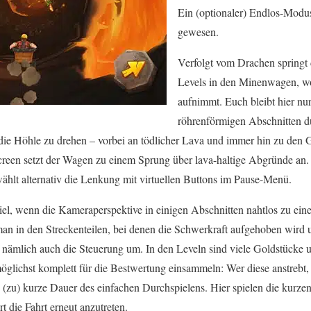
Ein (optionaler) Endlos-Modus
gewesen.
Verfolgt vom Drachen springt
Levels in den Minenwagen, wo
aufnimmt. Euch bleibt hier n
röhrenförmigen Abschnitten 
 die Höhle zu drehen – vorbei an tödlicher Lava und immer hin zu den
reen setzt der Wagen zu einem Sprung über lava-haltige Abgründe an.
 wählt alternativ die Lenkung mit virtuellen Buttons im Pause-Menü.
, wenn die Kameraperspektive in einigen Abschnitten nahtlos zu eine
n in den Streckenteilen, bei denen die Schwerkraft aufgehoben wird 
ch nämlich auch die Steuerung um. In den Leveln sind viele Goldstücke 
 möglichst komplett für die Bestwertung einsammeln: Wer diese anstrebt,
e (zu) kurze Dauer des einfachen Durchspielens. Hier spielen die kurzen
t die Fahrt erneut anzutreten.