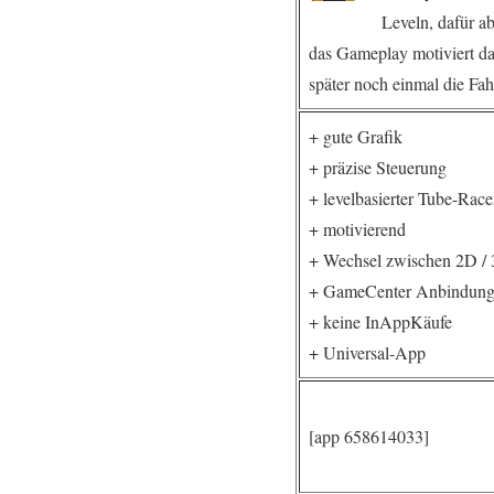
Leveln, dafür a
das Gameplay motiviert da
später noch einmal die Fah
+ gute Grafik
+ präzise Steuerung
+ levelbasierter Tube-Race
+ motivierend
+ Wechsel zwischen 2D /
+ GameCenter Anbindun
+ keine InAppKäufe
+ Universal-App
[app 658614033]