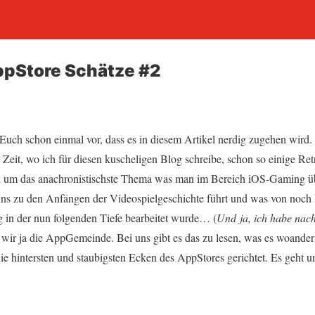
pStore Schätze #2
uch schon einmal vor, dass es in diesem Artikel nerdig zugehen wird. 
n Zeit, wo ich für diesen kuscheligen Blog schreibe, schon so einige 
ch um das anachronistischste Thema was man im Bereich iOS-Gaming ü
ns zu den Anfängen der Videospielgeschichte führt und was von noc
n der nun folgenden Tiefe bearbeitet wurde… (
Und ja, ich habe nach
d wir ja die AppGemeinde. Bei uns gibt es das zu lesen, was es woanders
die hintersten und staubigsten Ecken des AppStores gerichtet. Es geh