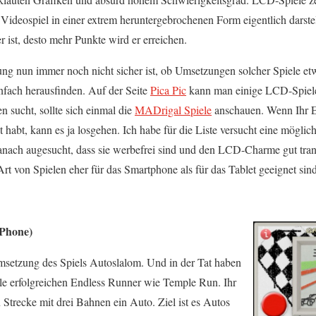
ideospiel in einer extrem heruntergebrochenen Form eigentlich darstell
r ist, desto mehr Punkte wird er erreichen.
ung nun immer noch nicht sicher ist, ob Umsetzungen solcher Spiele etw
infach herausfinden. Auf der Seite
Pica Pic
kann man einige LCD-Spiele
 sucht, sollte sich einmal die
MADrigal Spiele
anschauen. Wenn Ihr 
 habt, kann es ja losgehen. Ich habe für die Liste versucht eine möglich
danach augesucht, dass sie werbefrei sind und den LCD-Charme gut trans
Art von Spielen eher für das Smartphone als für das Tablet geeignet sind
iPhone)
msetzung des Spiels Autoslalom. Und in der Tat haben
alle erfolgreichen Endless Runner wie Temple Run. Ihr
n Strecke mit drei Bahnen ein Auto. Ziel ist es Autos