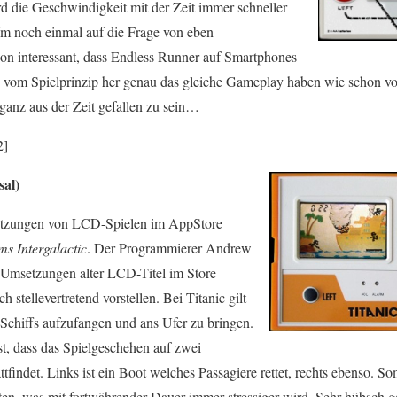
d die Geschwindigkeit mit der Zeit immer schneller
Um noch einmal auf die Frage von eben
on interessant, dass Endless Runner auf Smartphones
ie vom Spielprinzip her genau das gleiche Gameplay haben wie schon v
ganz aus der Zeit gefallen zu sein…
2]
sal)
setzungen von LCD-Spielen im AppStore
s Intergalactic
. Der Programmierer Andrew
 Umsetzungen alter LCD-Titel im Store
h stellevertretend vorstellen. Bei Titanic gilt
 Schiffs aufzufangen und ans Ufer zu bringen.
st, dass das Spielgeschehen auf zwei
attfindet. Links ist ein Boot welches Passagiere rettet, rechts ebenso. 
hten, was mit fortwährender Dauer immer stressiger wird. Sehr hübsch 