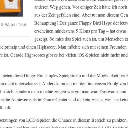
anderen Weg gehen. Vor einiger Zeit hätte ich noch
aus der Zeit gefallen sind. Aber tut man diesem Genr
Behauptung? Der ganze Flappy Bird Hype der letzt
& Watch Titel:
erscheinen mindestens 5 Klons pro Tag – hat etwas
gezeigt. So mies das Spiel auch ist, um Menschen zu
Spielprinzip und einen Highscore. Man möchte sich mit seinen Freunden
e ist. Gerade Highscores gibt es bei vielen iOS-Spielen nicht mehr un
ten diese Dinge: Ein simples Spielprinzip und die Möglichkeit per H
an nicht unterschätzen. Anders kann ich mir den immensen Erfolg von F
r für sich, sondern man möchte zeigen wie gut man war. Das war schon i
elche Achievements im Game Center sind da kein Ersatz, weil sie kei
t halt.
setzungen von LCD-Spielen die Chance in diesem Bereich zu punkten.
eklauten Grafiken und absurd hohem Schwierigkeitsgrad. LCD-Spiele z