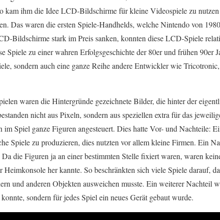
So kam ihm die Idee LCD-Bildschirme für kleine Videospiele zu nutzen 
. Das waren die ersten Spiele-Handhelds, welche Nintendo von 1980 
 LCD-Bildschirme stark im Preis sanken, konnten diese LCD-Spiele rela
se Spiele zu einer wahren Erfolgsgeschichte der 80er und frühen 90er J
le, sondern auch eine ganze Reihe andere Entwickler wie Tricotronic
len waren die Hintergründe gezeichnete Bilder, die hinter der eigentl
estanden nicht aus Pixeln, sondern aus speziellen extra für das jeweili
 Spiel ganze Figuren angesteuert. Dies hatte Vor- und Nachteile: Ein
e Spiele zu produzieren, dies nutzten vor allem kleine Firmen. Ein Na
Da die Figuren ja an einer bestimmten Stelle fixiert waren, waren kei
r Heimkonsole her kannte. So beschränkten sich viele Spiele darauf, da
ern und anderen Objekten ausweichen musste. Ein weiterer Nachteil w
 konnte, sondern für jedes Spiel ein neues Gerät gebaut wurde.