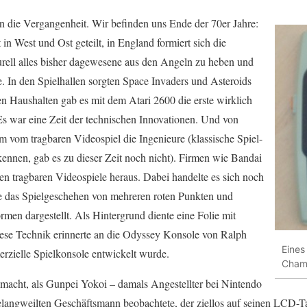
n die Vergangenheit. Wir befinden uns Ende der 70er Jahre:
 in West und Ost geteilt, in England formiert sich die
ll alles bisher dagewesene aus den Angeln zu heben und
e. In den Spielhallen sorgten Space Invaders und Asteroids
en Haushalten gab es mit dem Atari 2600 die erste wirklich
 Es war eine Zeit der technischen Innovationen. Und von
m vom tragbaren Videospiel die Ingenieure (klassische Spiel-
kennen, gab es zu dieser Zeit noch nicht). Firmen wie Bandai
ten tragbaren Videospiele heraus. Dabei handelte es sich noch
 das Spielgeschehen von mehreren roten Punkten und
men dargestellt. Als Hintergrund diente eine Folie mit
ese Technik erinnerte an die Odyssey Konsole von Ralph
Eines
erzielle Spielkonsole entwickelt wurde.
Champ
macht, als Gunpei Yokoi – damals Angestellter bei Nintendo
gelangweilten Geschäftsmann beobachtete, der ziellos auf seinen LCD-T