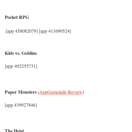
Pocket RPG
[app 458082079]
[app 411690524]
Kids vs. Goblins
[app 492255731]
Paper Monsters
(
AppGemeinde-Review
)
[app 439927846]
The Heist