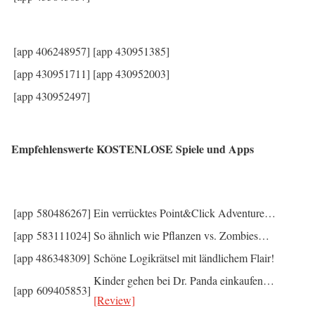
[app 406248957]
[app 430951385]
[app 430951711]
[app 430952003]
[app 430952497]
Empfehlenswerte KOSTENLOSE Spiele und Apps
[app 580486267]
Ein verrücktes Point&Click Adventure…
[app 583111024]
So ähnlich wie Pflanzen vs. Zombies…
[app 486348309]
Schöne Logikrätsel mit ländlichem Flair!
Kinder gehen bei Dr. Panda einkaufen…
[app 609405853]
[Review]