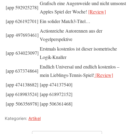
Grafisch eine Augenweide und nicht umsonst
[app 592925278]
Apples Spiel der Woche!
[Review]
[app 626192701]
Ein solider Match3-Titel…
Actionreiche Autorennen aus der
[app 497693461]
Vogelperspektive
Erstmals kostenlos ist dieser isometrische
[app 634023097]
Logik-Knaller
Endlich Universal und endlich kostenlos –
[app 637374864]
mein Lieblings-Tennis-Spiel!
[Review]
[app 474138682]
[app 474137540]
[app 618983524]
[app 618972152]
[app 506356978]
[app 506361468]
Kategorien:
Artikel