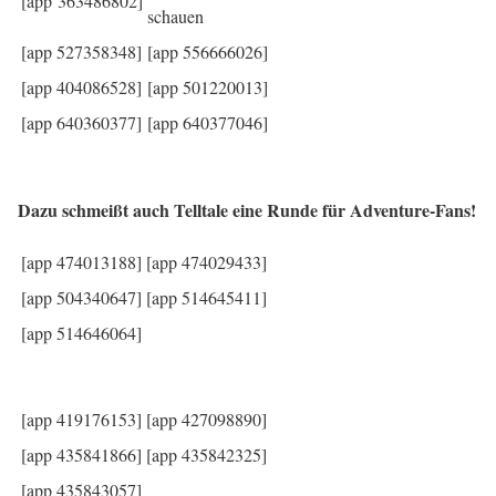
[app 363486802]
schauen
[app 527358348]
[app 556666026]
[app 404086528]
[app 501220013]
[app 640360377]
[app 640377046]
Dazu schmeißt auch Telltale eine Runde für Adventure-Fans!
[app 474013188]
[app 474029433]
[app 504340647]
[app 514645411]
[app 514646064]
[app 419176153]
[app 427098890]
[app 435841866]
[app 435842325]
[app 435843057]