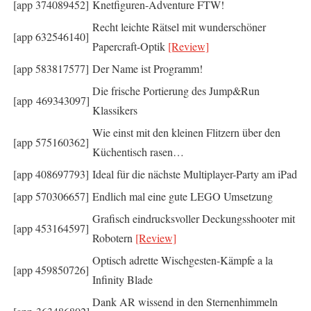
[app 374089452]
Knetfiguren-Adventure FTW!
Recht leichte Rätsel mit wunderschöner
[app 632546140]
Papercraft-Optik
[Review]
[app 583817577]
Der Name ist Programm!
Die frische Portierung des Jump&Run
[app 469343097]
Klassikers
Wie einst mit den kleinen Flitzern über den
[app 575160362]
Küchentisch rasen…
[app 408697793]
Ideal für die nächste Multiplayer-Party am iPad
[app 570306657]
Endlich mal eine gute LEGO Umsetzung
Grafisch eindrucksvoller Deckungsshooter mit
[app 453164597]
Robotern
[Review]
Optisch adrette Wischgesten-Kämpfe a la
[app 459850726]
Infinity Blade
Dank AR wissend in den Sternenhimmeln