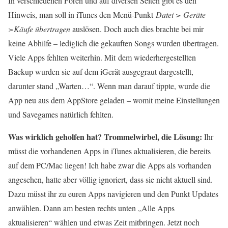
In verschiedenen Foren und auf diversen Seiten gibt es den
Hinweis, man soll in iTunes den Menü-Punkt
Datei > Geräte
>Käufe
übertragen
auslösen. Doch auch dies brachte bei mir
keine Abhilfe – lediglich die gekauften Songs wurden übertragen.
Viele Apps fehlten weiterhin. Mit dem wiederhergestellten
Backup wurden sie auf dem iGerät ausgegraut dargestellt,
darunter stand „Warten…“. Wenn man darauf tippte, wurde die
App neu aus dem AppStore geladen – womit meine Einstellungen
und Savegames natürlich fehlten.
Was wirklich geholfen hat? Trommelwirbel, die Lösung:
Ihr
müsst die vorhandenen Apps in iTunes aktualisieren, die bereits
auf dem PC/Mac liegen! Ich habe zwar die Apps als vorhanden
angesehen, hatte aber völlig ignoriert, dass sie nicht aktuell sind.
Dazu müsst ihr zu euren Apps navigieren und den Punkt Updates
anwählen. Dann am besten rechts unten „Alle Apps
aktualisieren“ wählen und etwas Zeit mitbringen. Jetzt noch