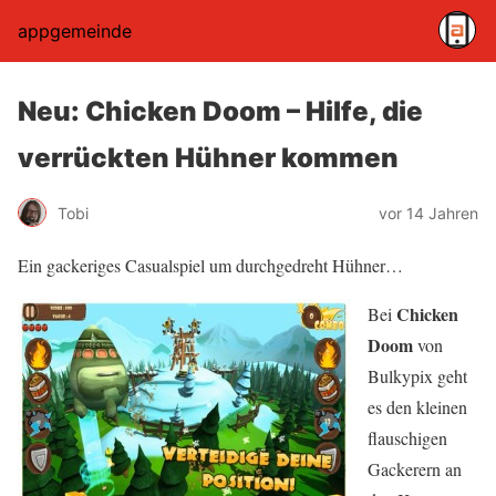
appgemeinde
Neu: Chicken Doom – Hilfe, die
verrückten Hühner kommen
Tobi
vor 14 Jahren
Ein gackeriges Casualspiel um durchgedreht Hühner…
Chicken
Bei
Doom
von
Bulkypix geht
es den kleinen
flauschigen
Gackerern an