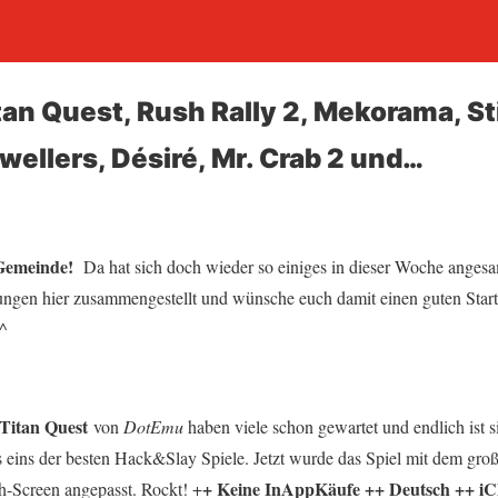
itan Quest, Rush Rally 2, Mekorama, 
wellers, Désiré, Mr. Crab 2 und…
pGemeinde!
Da hat sich doch wieder so einiges in dieser Woche anges
ngen hier zusammengestellt und wünsche euch damit einen guten Start
 ^
Titan Quest
von
DotEmu
haben viele schon gewartet und endlich ist 
s eins der besten Hack&Slay Spiele. Jetzt wurde das Spiel mit dem gr
+ Keine InAppKäufe ++ Deutsch ++ iC
h-Screen angepasst. Rockt! +