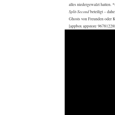
alles niedergewalzt hatten.
Split-Second
beteiligt – dah
Ghosts von Freunden oder
[appbox appstore 96781228