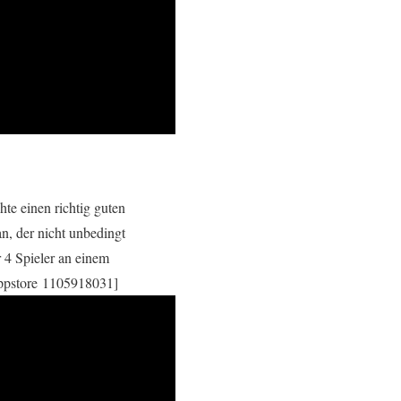
te einen richtig guten
an, der nicht unbedingt
r 4 Spieler an einem
ppstore 1105918031]