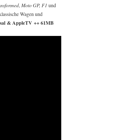
ansformed
,
Moto GP, F1
und
, klassische Wagen und
ersal & AppleTV ++ 61MB