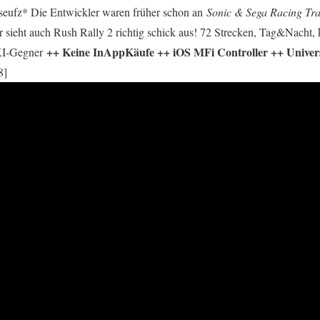
 *seufz* Die Entwickler waren früher schon an
Sonic & Sega Racing Tr
er sieht auch Rush Rally 2 richtig schick aus! 72 Strecken, Tag&Nacht
++ Keine InAppKäufe ++ iOS MFi Controller ++ Univ
 KI-Gegner
8]