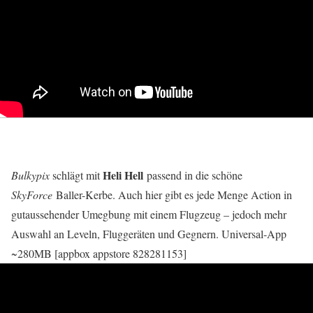
Heli Hell
Bulkypix
schlägt mit
passend in die schöne
SkyForce
Baller-Kerbe. Auch hier gibt es jede Menge Action in
gutaussehender Umegbung mit einem Flugzeug – jedoch mehr
Auswahl an Leveln, Fluggeräten und Gegnern. Universal-App
~280MB [appbox appstore 828281153]