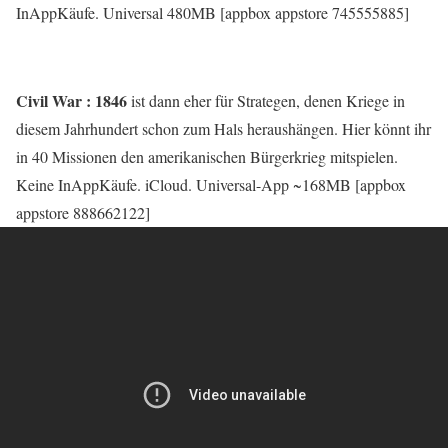
InAppKäufe. Universal 480MB [appbox appstore 745555885]
Civil War : 1846
ist dann eher für Strategen, denen Kriege in
diesem Jahrhundert schon zum Hals heraushängen. Hier könnt ihr
in 40 Missionen den amerikanischen Bürgerkrieg mitspielen.
Keine InAppKäufe. iCloud. Universal-App ~168MB [appbox
appstore 888662122]