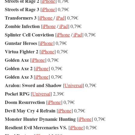
Streets of Rage 2
[
iPhone
] 0,79€
Streets of Rage 3
[
iPhone
] 0,79€
Transformers 3
[
iPhone
/
iPad
] 0,79€
Zombie Infection
[
iPhone
/
iPad
] 0,79€
Splinter Cell Conviction
[
iPhone
/
iPad
] 0,79€
Gunstar Heroes
[
iPhone
] 0,79€
Virtua Fighter 2
[
iPhone
] 0,79€
Golden Axe
[
iPhone
] 0,79€
Golden Axe 2
[
iPhone
] 0,79€
Golden Axe 3
[
iPhone
] 0,79€
Aralon: Sword and Shadow
[
Universal
] 0,79€
Pocket RPG
[
Universal
] 2,39€
Doom Resurrection
[
iPhone
] 0,79€
Devil May Cry 4 Refrain
[
iPhone
] 0,79€
Monster Hunter Dynamic Hunting
[
iPhone
] 0,79€
Resdient Evil Mercenaries VS.
[
iPhone
] 0,79€