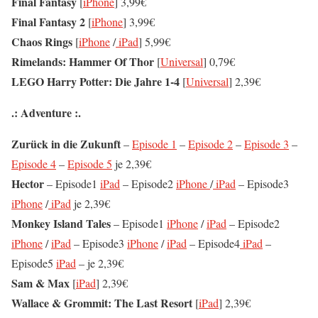
Final Fantasy
[
iPhone
] 3,99€
Final Fantasy 2
[
iPhone
] 3,99€
Chaos Rings
[
iPhone
/
iPad
] 5,99€
Rimelands: Hammer Of Thor
[
Universal
] 0,79€
LEGO Harry Potter: Die Jahre 1-4
[
Universal
] 2,39€
.: Adventure :.
Zurück in die Zukunft
–
Episode 1
–
Episode 2
–
Episode 3
–
Episode 4
–
Episode 5
je 2,39€
Hector
– Episode1
iPad
– Episode2
iPhone
/
iPad
– Episode3
iPhone
/
iPad
je 2,39€
Monkey Island Tales
– Episode1
iPhone
/
iPad
– Episode2
iPhone
/
iPad
– Episode3
iPhone
/
iPad
– Episode4
iPad
–
Episode5
iPad
– je 2,39€
Sam & Max
[
iPad
] 2,39€
Wallace & Grommit: The Last Resort
[
iPad
] 2,39€