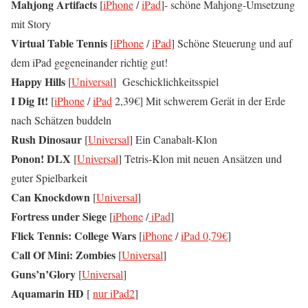
Mahjong Artifacts
[
iPhone
/
iPad
]- schöne Mahjong-Umsetzung
mit Story
Virtual Table Tennis
[
iPhone
/
iPad
] Schöne Steuerung und auf
dem iPad gegeneinander richtig gut!
Happy Hills
[
Universal
] Geschicklichkeitsspiel
I Dig It!
[
iPhone
/
iPad
2,39€] Mit schwerem Gerät in der Erde
nach Schätzen buddeln
Rush Dinosaur
[
Universal
] Ein Canabalt-Klon
Ponon! DLX
[
Universal
] Tetris-Klon mit neuen Ansätzen und
guter Spielbarkeit
Can Knockdown
[
Universal
]
Fortress under Siege
[
iPhone
/
iPad
]
Flick Tennis: College Wars
[
iPhone
/
iPad 0,79€
]
Call Of Mini: Zombies
[
Universal
]
Guns’n’Glory
[
Universal
]
Aquamarin HD
[
nur iPad2
]