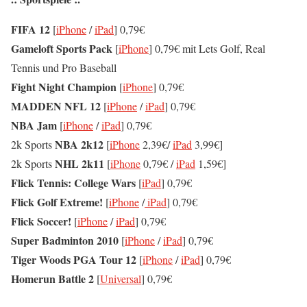
FIFA 12
[
iPhone
/
iPad
] 0,79€
Gameloft Sports Pack
[
iPhone
] 0,79€ mit Lets Golf, Real
Tennis und Pro Baseball
Fight Night Champion
[
iPhone
] 0,79€
MADDEN NFL 12
[
iPhone
/
iPad
] 0,79€
NBA Jam
[
iPhone
/
iPad
] 0,79€
NBA 2k12
2k Sports
[
iPhone
2,39€/
iPad
3,99€]
NHL 2k11
2k Sports
[
iPhone
0,79€ /
iPad
1,59€]
Flick Tennis: College Wars
[
iPad
] 0,79€
Flick Golf Extreme!
[
iPhone
/
iPad
] 0,79€
Flick Soccer!
[
iPhone
/
iPad
] 0,79€
Super Badminton 2010
[
iPhone
/
iPad
] 0,79€
Tiger Woods PGA Tour 12
[
iPhone
/
iPad
] 0,79€
Homerun Battle 2
[
Universal
] 0,79€