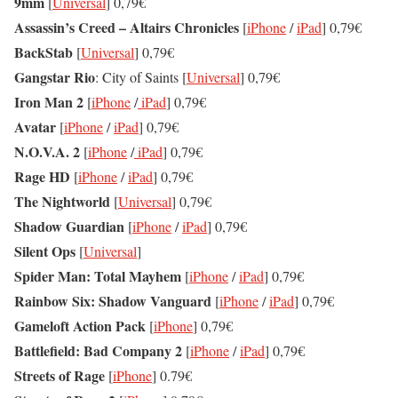
9mm
[
Universal
] 0,79€
Assassin’s Creed – Altairs Chronicles
[
iPhone
/
iPad
] 0,79€
BackStab
[
Universal
] 0,79€
Gangstar Rio
: City of Saints [
Universal
] 0,79€
Iron Man 2
[
iPhone
/
iPad
] 0,79€
Avatar
[
iPhone
/
iPad
] 0,79€
N.O.V.A. 2
[
iPhone
/
iPad
] 0,79€
Rage HD
[
iPhone
/
iPad
] 0,79€
The Nightworld
[
Universal
] 0,79€
Shadow Guardian
[
iPhone
/
iPad
] 0,79€
Silent Ops
[
Universal
]
Spider Man: Total Mayhem
[
iPhone
/
iPad
] 0,79€
Rainbow Six: Shadow Vanguard
[
iPhone
/
iPad
] 0,79€
Gameloft Action Pack
[
iPhone
] 0,79€
Battlefield: Bad Company 2
[
iPhone
/
iPad
] 0,79€
Streets of Rage
[
iPhone
] 0.79€