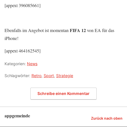
[appext 396085661]
FIFA 12
Ebenfalls im Angebot ist momentan
von EA für das
iPhone!
[appext 464162545]
Kategorien:
News
Schlagwörter:
Retro
,
Sport
,
Strategie
Schreibe einen Kommentar
appgemeinde
Zurück nach oben