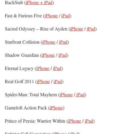
BackStab (
iPhone + iPad
)
Fast & Furious Five (
iPhone
/
iPad
)
Sacred Odyssey – Rise of Ayden (
iPhone
/
iPad
)
Starfront Collision (
iPhone
/
iPad
)
Shadow Guardian (
iPhone
/
iPad
)
Eternal Legacy (
iPhone
/
iPad
)
Real Golf 2011 (
iPhone
/
iPad
)
Spider-Man: Total Mayhem (
iPhone
/
iPad
)
Gameloft Action Pack (
iPhone
)
Prince of Persia: Warrior Within (
iPhone
/
iPad
)
Splinter Cell Conviction (
iPhone
/
iPad
)