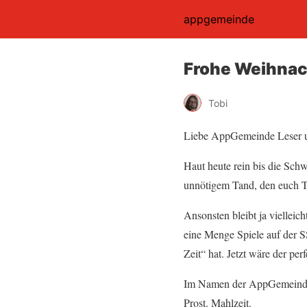
appgemeinde
Frohe Weihnac
Tobi
Liebe AppGemeinde Leser un
Haut heute rein bis die Sch
unnötigem Tand, den euch T
Ansonsten bleibt ja vielleic
eine Menge Spiele auf der 
Zeit“ hat. Jetzt wäre der per
Im Namen der AppGemeinde w
Prost. Mahlzeit.