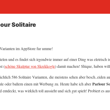
our Solitaire
e Varianten im AppStore fur umme!
elen und es findet sich irgendwie immer auf einer Ding was eletrisch i
t (
schöne Skulptur von Skrekkogle
) damit machen! Shique, haben will
chlich 586 Solitaire Varianten, die meistens sehen aber besch..eiden au
Parlour So
ohle oder ballern einen mit Werbung zu. Heute habe ich aber
d entdeckt, was wirklich toll aussieht und sich gut spielt! Probiert es au