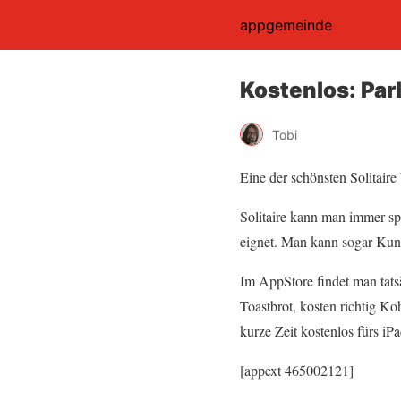
appgemeinde
Kostenlos: Parl
Tobi
Eine der schönsten Solitair
Solitaire kann man immer spi
eignet. Man kann sogar Kuns
Im AppStore findet man tatsä
Toastbrot, kosten richtig K
kurze Zeit kostenlos fürs iPa
[appext 465002121]