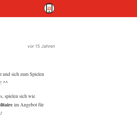
vor 15 Jahren
st und sich zum Spielen
! ^^
s, spielen sich wie
litaire
im Angebot für
s!