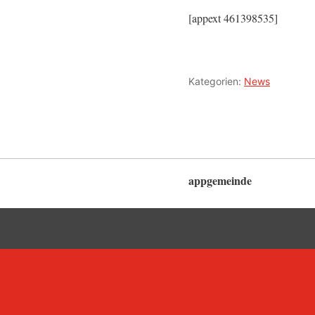
[appext 461398535]
Kategorien:
News
appgemeinde