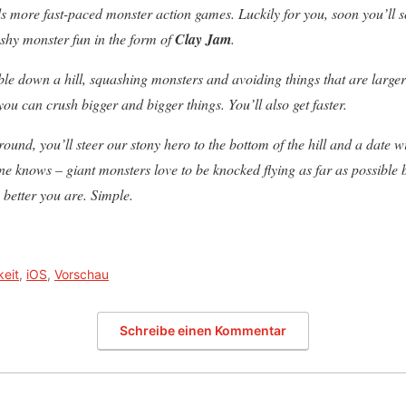
eds more fast-paced monster action games. Luckily for you, soon you’ll s
hy monster fun in the form of
Clay Jam
.
le down a hill, squashing monsters and avoiding things that are large
u can crush bigger and bigger things. You’ll also get faster.
ound, you’ll steer our stony hero to the bottom of the hill and a date wi
ne knows – giant monsters love to be knocked flying as far as possible b
e better you are. Simple.
keit
,
iOS
,
Vorschau
Schreibe einen Kommentar