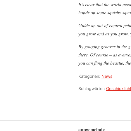
It’s clear that the world ne
hands on some squishy squas
Guide an out-of-control pebb
you grow and as you grow, yo
By gouging grooves in the gr
there. Of course – as everyo
you can fling the beastie, th
Kategorien:
News
Schlagwörter:
Geschicklich
appgemeinde