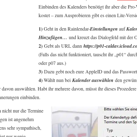
Einbinden des Kalenders benötigt ihr aber die Pro-
kostet – zum Ausprobieren gibt es einen Lite-Versi
1)
Geht in den Rainlendar-
Einstellungen
auf
Kale
Hinzufügen…
und kreuzt das Dialogfeld mit der 
2)
Gebt als URL dann
https://p01-caldav.icloud.
(Falls das nicht funktioniert, tauscht ihr „p01“ dur
oder p07 aus.)
3)
Dazu gebt noch eure AppleID und das Passwort 
4)
Wählt nun bei
Kalender auswählen
den gewünsc
ner davon auswählen. Habt ihr mehrere davon, müsst ihr dieses Prozeder
innerungen einbinden.
m nicht nur die Termine
agen ist angenehm
gens sehr sympathisch,
tigt nur wenig