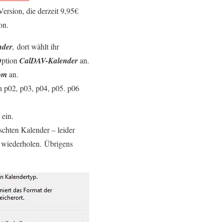
Version, die derzeit 9,95€
on.
nder
,
dort wählt ihr
Option
CalDAV-Kalender
an.
com
an.
ch p02, p03, p04, p05. p06
ein.
hten Kalender – leider
e wiederholen.
Übrigens