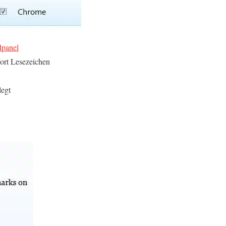
lpanel
dort Lesezeichen
legt