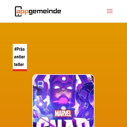
#Präs
entier
teller