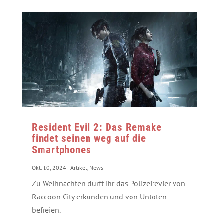
Resident Evil 2: Das Remake
findet seinen weg auf die
Smartphones
Okt. 10, 2024
|
Artikel
,
News
Zu Weihnachten dürft ihr das Polizeirevier von
Raccoon City erkunden und von Untoten
befreien.