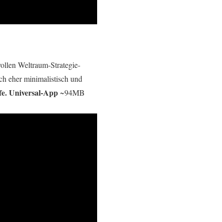
vollen Weltraum-Strategie-
ch eher minimalistisch und
e. Universal-App
~94MB