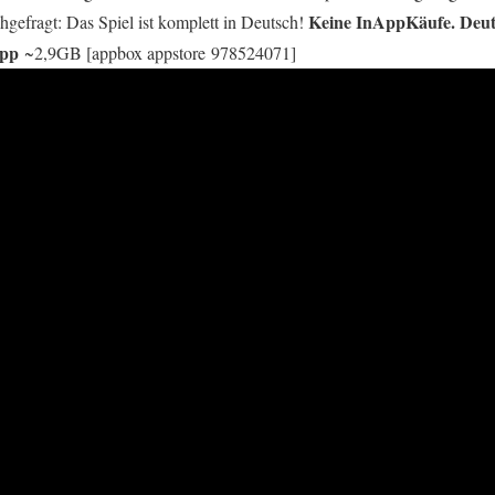
Keine InAppKäufe. Deut
gefragt: Das Spiel ist komplett in Deutsch!
App
~2,9GB [appbox appstore 978524071]