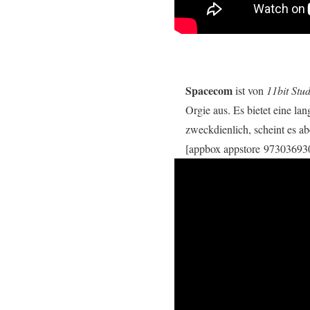
Spacecom
ist von
11bit Stu
Orgie aus. Es bietet eine l
zweckdienlich, scheint es a
[appbox appstore 97303693