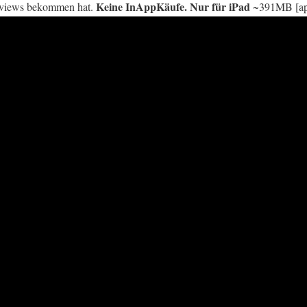
Keine InAppKäufe. Nur für iPad
Reviews bekommen hat.
~391MB [app