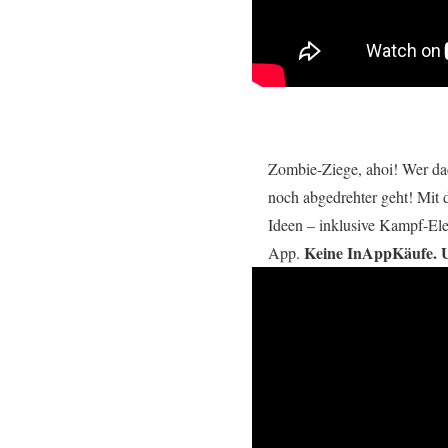
Zombie-Ziege, ahoi! Wer da
noch abgedrehter geht! Mit 
Ideen – inklusive Kampf-Ele
Keine InAppKäufe. 
App.