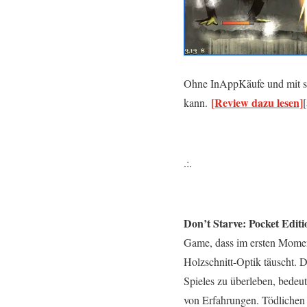
Ohne InAppKäufe und mit seh
[Review dazu lesen]
kann.
.:.
Don’t Starve: Pocket Editi
Game, dass im ersten Moment
Holzschnitt-Optik täuscht. 
Spieles zu überleben, bede
von Erfahrungen. Tödliche