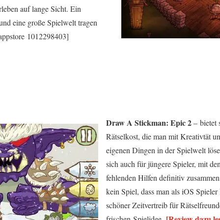
leben auf lange Sicht. Ein
nd eine große Spielwelt tragen
 appstore 1012298403]
Draw A Stickman: Epic 2
– bietet 
Rätselkost, die man mit Kreativtät 
eigenen Dingen in der Spielwelt lös
sich auch für jüngere Spieler, mit d
fehlenden Hilfen definitiv zusammens
kein Spiel, dass man als iOS Spiele
schöner Zeitvertreib für Rätselfreund
[Review dazu le
frischen Spielidee.