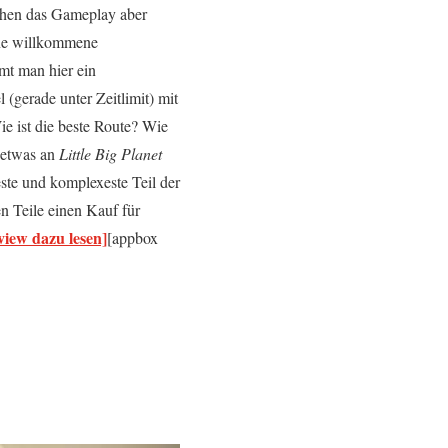
en das Gameplay aber
ine willkommene
mt man hier ein
 (gerade unter Zeitlimit) mit
ie ist die beste Route? Wie
h etwas an
Little Big Planet
este und komplexeste Teil der
ten Teile einen Kauf für
view dazu lesen]
[appbox