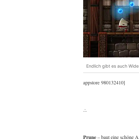
Endlich gibt es auch Wid
appstore 980132410]
.:.
Prune
– baut eine schöne At