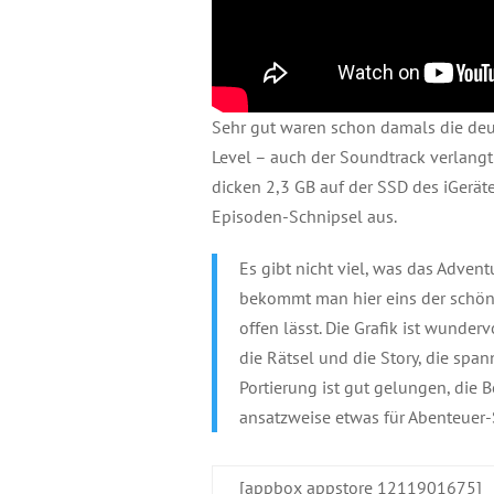
Sehr gut waren schon damals die deut
Level – auch der Soundtrack verlangt
dicken 2,3 GB auf der SSD des iGerä
Episoden-Schnipsel aus.
Es gibt nicht viel, was das Adven
bekommt man hier eins der schön
offen lässt. Die Grafik ist wunde
die Rätsel und die Story, die sp
Portierung ist gut gelungen, die 
ansatzweise etwas für Abenteuer-
[appbox appstore 1211901675]