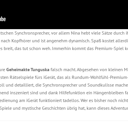
schen Synchronsprecher, vor allem Nina hebt viele Sätze durch i
 nach Kopfhörer und ist angenehm dynamisch. Spaß kostet allerdi
tes breit, das tut schon weh. Immerhin kommt das Premium-Spiel
ture
Geheimakte Tunguska
falsch macht. Abgesehen von kleinen M
sten Rätselspiele fürs iGerät, das als Rundum-Wohlfühl-Premi
rvoll und detailliert, die Synchronsprecher und Soundkulisse mach
annend inszeniert sind und dank Hilfefunktion ein Hängenbleiben 
Bedienung am iGerät funktioniert tadellos. Wer es bisher noch nich
Spiele und mystische Geschichten übrig hat, kann dieses Adventu