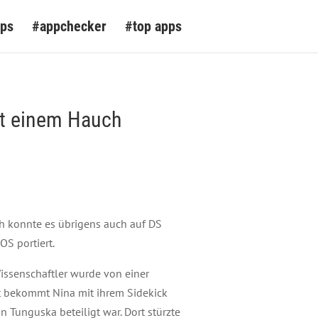
pps
#appchecker
#top apps
it einem Hauch
ch konnte es übrigens auch auf DS
iOS portiert.
issenschaftler wurde von einer
it bekommt Nina mit ihrem Sidekick
n Tunguska beteiligt war. Dort stürzte