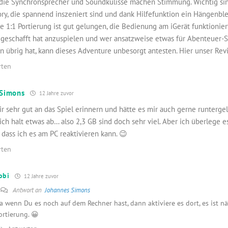
t, die Synchronsprecher und Soundkulisse machen Stimmung. Wichtig sin
ory, die spannend inszeniert sind und dank Hilfefunktion ein Hängenbl
 1:1 Portierung ist gut gelungen, die Bedienung am iGerät funktioniert
 geschafft hat anzuspielen und wer ansatzweise etwas für Abenteuer-
n übrig hat, kann dieses Adventure unbesorgt antesten. Hier unser Rev
rten
 Simons
12 Jahre zuvor
ir sehr gut an das Spiel erinnern und hätte es mir auch gerne runterge
ch halt etwas ab… also 2,3 GB sind doch sehr viel. Aber ich überlege e
 dass ich es am PC reaktivieren kann. 😉
rten
obi
12 Jahre zuvor
Antwort an
Johannes Simons
a wenn Du es noch auf dem Rechner hast, dann aktiviere es dort, es ist nä
ortierung. 😀