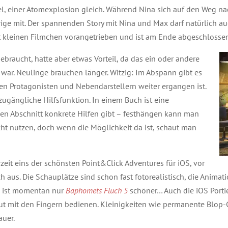
l, einer Atomexplosion gleich. Während Nina sich auf den Weg 
rige mit. Der spannenden Story mit Nina und Max darf natürlich au
t kleinen Filmchen vorangetrieben und ist am Ende abgeschlossen
braucht, hatte aber etwas Vorteil, da das ein oder andere
 war. Neulinge brauchen länger. Witzig: Im Abspann gibt es
den Protagonisten und Nebendarstellern weiter ergangen ist.
 zugängliche Hilfsfunktion. In einem Buch ist eine
den Abschnitt konkrete Hilfen gibt – festhängen kann man
cht nutzen, doch wenn die Möglichkeit da ist, schaut man
zeit eins der schönsten Point&Click Adventures für iOS, vor
h aus. Die Schauplätze sind schon fast fotorealistisch, die Animati
em ist momentan nur
Baphomets Fluch 5
schöner… Auch die iOS Portie
 gut mit den Fingern bedienen. Kleinigkeiten wie permanente Blop-
auer.