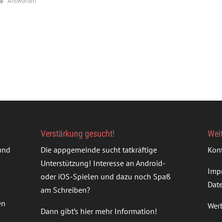
Antworten
Verstärkung gesucht!
Wei
rund
Die appgemeinde sucht tatkräftige
Kon
Unterstützung! Interesse an Android-
Imp
oder iOS-Spielen und dazu noch Spaß
Dat
am Schreiben?
en
Wer
Dann gibt’s
hier mehr Information
!