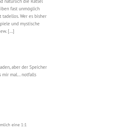
d natürlich die Rätsel
eiben fast unmöglich
 tadellos. Wer es bisher
Spiele und mystische
iew. […]
laden, aber der Speicher
s mir mal… notfalls
mlich eine 1:1