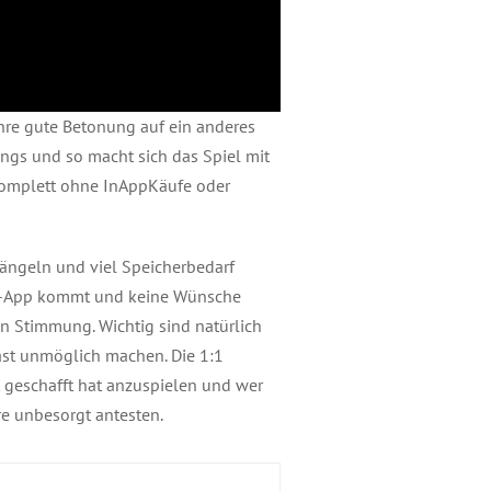
hre gute Betonung auf ein anderes
ngs und so macht sich das Spiel mit
 komplett ohne InAppKäufe oder
ängeln und viel Speicherbedarf
um-App kommt und keine Wünsche
en Stimmung. Wichtig sind natürlich
fast unmöglich machen. Die 1:1
t geschafft hat anzuspielen und wer
re unbesorgt antesten.