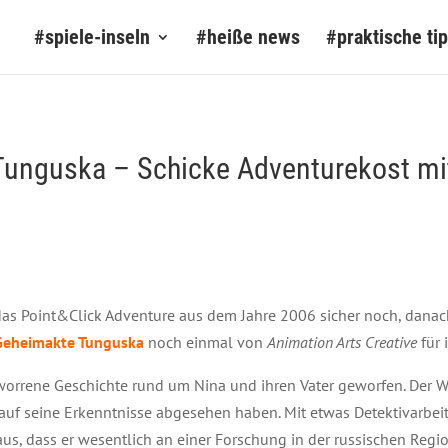
#spiele-inseln
#heiße news
#praktische ti
Tunguska – Schicke Adventurekost m
 das Point&Click Adventure aus dem Jahre 2006 sicher noch, dana
Geheimakte Tunguska
noch einmal von
Animation Arts Creative
für 
worrene Geschichte rund um Nina und ihren Vater geworfen. Der W
s auf seine Erkenntnisse abgesehen haben. Mit etwas Detektivarbe
us, dass er wesentlich an einer Forschung in der russischen Regio