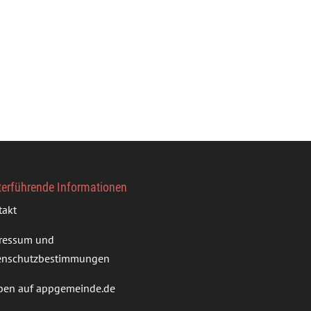
terführende Informationen
takt
ressum und
enschutzbestimmungen
ben auf appgemeinde.de