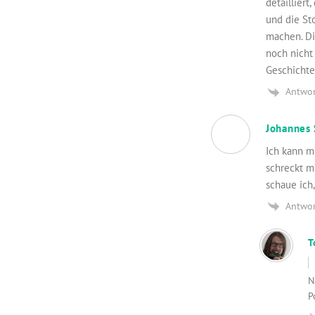
detaillier
und die St
machen. Die
noch nicht
Geschichte
Antwo
Johannes
Ich kann m
schreckt mi
schaue ich,
Antwo
T
N
P