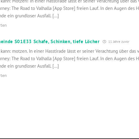
 kann: Motzen! In einer Hasstirade lässt er seiner Verachtung über das
urney: The Road to Valhalla [App Store] freien Lauf. In den Augen des 
e ein grundloser Ausfall. […]
rten
inde S01E33 Schafe, Schinken, tiefe Löcher
11 Jahre zuvor
 kann: motzen. In einer Hasstirade lässt er seiner Verachtung über das 
urney: The Road to Valhalla [App Store] freien Lauf. In den Augen des 
e ein grundloser Ausfall. […]
rten