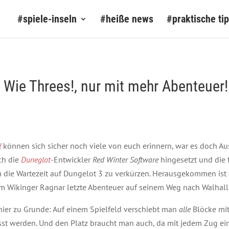
#spiele-inseln
#heiße news
#praktische ti
 Wie Threes!, nur mit mehr Abenteuer!
!
können sich sicher noch viele von euch erinnern, war es doch Aus
ch die
Duneglot
-Entwickler
Red Winter Software
hingesetzt und die t
um die Wartezeit auf Dungelot 3 zu verkürzen. Herausgekommen is
em Wikinger Ragnar letzte Abenteuer auf seinem Weg nach Walhal
hier zu Grunde: Auf einem Spielfeld verschiebt man
alle
Blöcke mi
 werden. Und den Platz braucht man auch, da mit jedem Zug ein