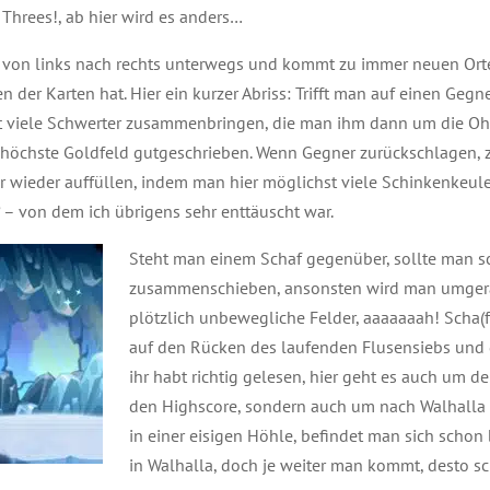
 Threes!, ab hier wird es anders…
r von links nach rechts unterwegs und kommt zu immer neuen O
n der Karten hat. Hier ein kurzer Abriss: Trifft man auf einen Geg
t viele Schwerter zusammenbringen, die man ihm dann um die Oh
 höchste Goldfeld gutgeschrieben. Wenn Gegner zurückschlagen, z
 wieder auffüllen, indem man hier möglichst viele Schinkenkeulen 
– von dem ich übrigens sehr enttäuscht war.
Steht man einem Schaf gegenüber, sollte man sc
zusammenschieben, ansonsten wird man umgeran
plötzlich unbewegliche Felder, aaaaaaah! Scha(f
auf den Rücken des laufenden Flusensiebs und ga
ihr habt richtig gelesen, hier geht es auch um d
den Highscore, sondern auch um nach Walhalla
in einer eisigen Höhle, befindet man sich scho
in Walhalla, doch je weiter man kommt, desto s