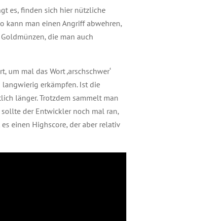
t es, finden sich hier nützliche
So kann man einen Angriff abwehren,
r Goldmünzen, die man auch
rt, um mal das Wort ‚arschschwer‘
langwierig erkämpfen. Ist die
tlich länger. Trotzdem sammelt man
 sollte der Entwickler noch mal ran,
es einen Highscore, der aber relativ