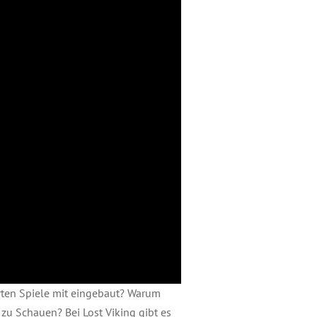
erten Spiele mit eingebaut? Warum
zu Schauen? Bei Lost Viking gibt es