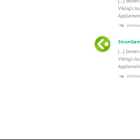
[…] besten
Viking’s Jo
AppGemeind
Antwo
StromGeme
[…] besten
Viking’s Jo
AppGemeind
Antwo