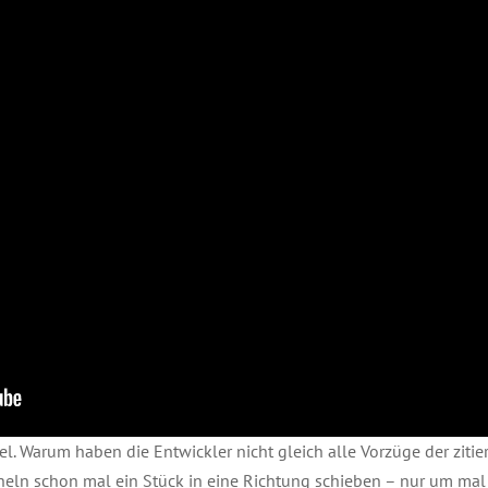
el. Warum haben die Entwickler nicht gleich alle Vorzüge der ziti
eln schon mal ein Stück in eine Richtung schieben – nur um mal 