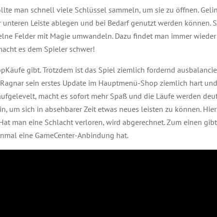
te man schnell viele Schlüssel sammeln, um sie zu öffnen. Geling
r unteren Leiste ablegen und bei Bedarf genutzt werden können. 
zelne Felder mit Magie umwandeln. Dazu findet man immer wiede
macht es dem Spieler schwer!
pKäufe gibt. Trotzdem ist das Spiel ziemlich fordernd ausbalancie
Ragnar sein erstes Update im Hauptmenü-Shop ziemlich hart und 
aufgelevelt, macht es sofort mehr Spaß und die Läufe werden deu
in, um sich in absehbarer Zeit etwas neues leisten zu können. Hier
at man eine Schlacht verloren, wird abgerechnet. Zum einen gibt 
t einmal eine GameCenter-Anbindung hat.