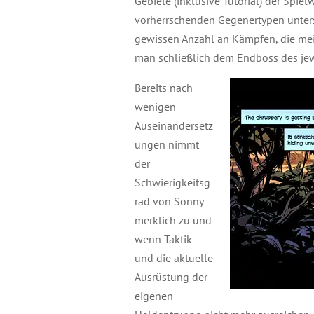
Gebiete (inklusive Tutorial) der Spielw
vorherrschenden Gegenertypen unters
gewissen Anzahl an Kämpfen, die mei
man schließlich dem Endboss des jewe
Bereits nach
wenigen
Auseinandersetz
ungen nimmt
der
Schwierigkeitsg
rad von Sonny
merklich zu und
wenn Taktik
und die aktuelle
Ausrüstung der
eigenen