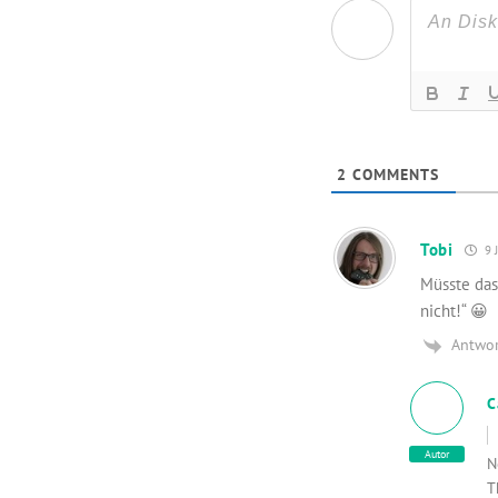
2
COMMENTS
Tobi
9 J
Müsste das
nicht!“ 😀
Antwo
C
Autor
N
T