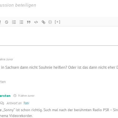
{}
[+]
ahre zuvor
 in Sachsen dann nicht Souhnie heißen? Oder ist das dann nicht eher D
rten
arsten
9 Jahre zuvor
Antwort an
Tobi
e „Sonny“ ist schon richtig. Such mal nach der berühmten Radio PSR – Si
hema Videorekorder.