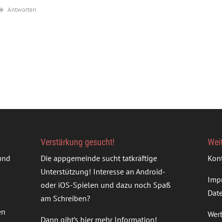
Antworten
Verstärkung gesucht!
Wei
rund
Die appgemeinde sucht tatkräftige
Kon
Unterstützung! Interesse an Android-
Imp
oder iOS-Spielen und dazu noch Spaß
Dat
am Schreiben?
en
Wer
Dann gibt’s
hier mehr Information
!