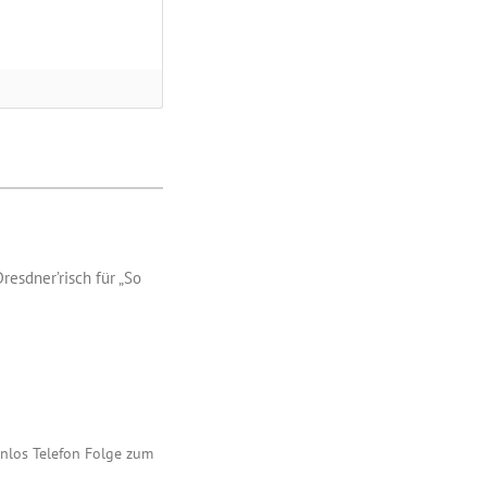
resdner’risch für „So
nnlos Telefon Folge zum