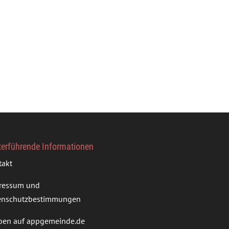
terführende Informationen
takt
ressum und
enschutzbestimmungen
ben auf appgemeinde.de