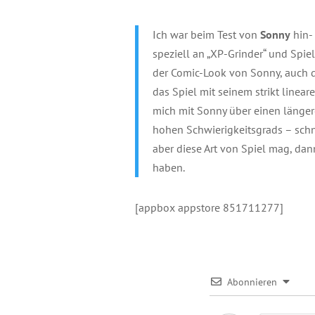
Ich war beim Test von
Sonny
hin- 
speziell an „XP-Grinder“ und Spie
der Comic-Look von Sonny, auch di
das Spiel mit seinem strikt linea
mich mit Sonny über einen länge
hohen Schwierigkeitsgrads – schne
aber diese Art von Spiel mag, d
haben.
[appbox appstore 851711277]
Abonnieren