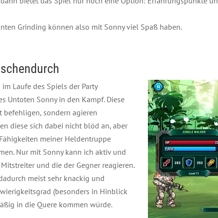
 dann bietet das Spiel nur noch eine Option: Erfahrungspunkte 
nten Grinding können also mit Sonny viel Spaß haben.
ischendurch
h im Laufe des Spiels der Party
des Untoten Sonny in den Kampf. Diese
t befehligen, sondern agieren
en diese sich dabei nicht blöd an, aber
e Fähigkeiten meiner Heldentruppe
men. Nur mit Sonny kann ich aktiv und
itstreiter und die der Gegner reagieren.
 dadurch meist sehr knackig und
ierigkeitsgrad (besonders in Hinblick
lmäßig in die Quere kommen würde.