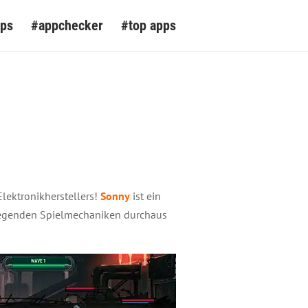
pps
#appchecker
#top apps
Elektronikherstellers!
Sonny
ist ein
dlegenden Spielmechaniken durchaus