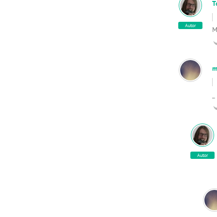
T
Autor
M
m
_
Autor