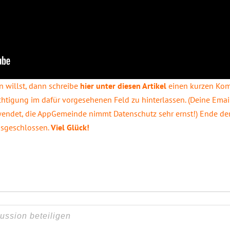
 willst, dann schreibe
hier unter diesen Artikel
einen kurzen Komm
htigung im dafür vorgesehenen Feld zu hinterlassen. (Deine Emai
ndet, die AppGemeinde nimmt Datenschutz sehr ernst!) Ende der k
usgeschlossen.
Viel Glück!