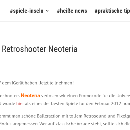
#spiele-inseln
#heiße news
#praktische ti
Retroshooter Neoteria
 dem iGerät haben! Jetzt teilnehmen!
Neoteria
roshooters
verlosen wir einen Promocode für die Univers
d wurde
hier
als eines der besten Spiele für den Februar 2012 nom
ommt man schöne Balleraction mit tollem Retrosound und Pixelgra
odus angemessen. Wer auf klassische Arcade steht, sollte sich di