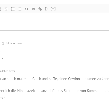
{}
[+]
14 Jahre zuvor
e!
rten
4 Jahre zuvor
rsuche ich mal mein Glück und hoffe, einen Gewinn abräumen zu kön
gentlich die Mindestzeichenanzahl für das Schreiben von Kommentaren 
rten