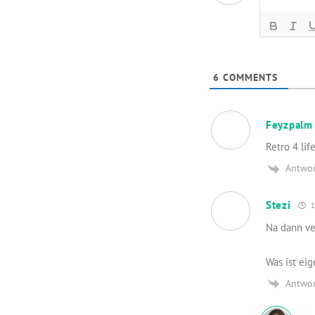
6
COMMENTS
Feyzpalm
Retro 4 lif
Antwo
Stezi
1
Na dann ve
Was ist ei
Antwo