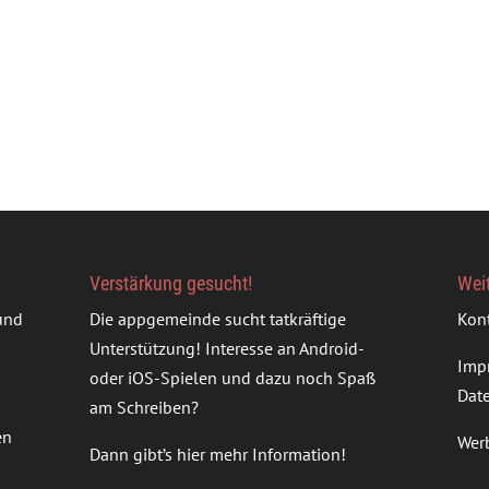
Verstärkung gesucht!
Wei
rund
Die appgemeinde sucht tatkräftige
Kon
Unterstützung! Interesse an Android-
Imp
oder iOS-Spielen und dazu noch Spaß
Dat
am Schreiben?
en
Wer
Dann gibt’s
hier mehr Information
!