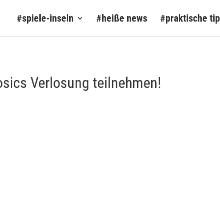
#spiele-inseln
#heiße news
#praktische ti
osics Verlosung teilnehmen!