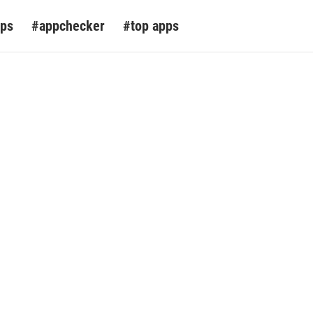
pps
#appchecker
#top apps