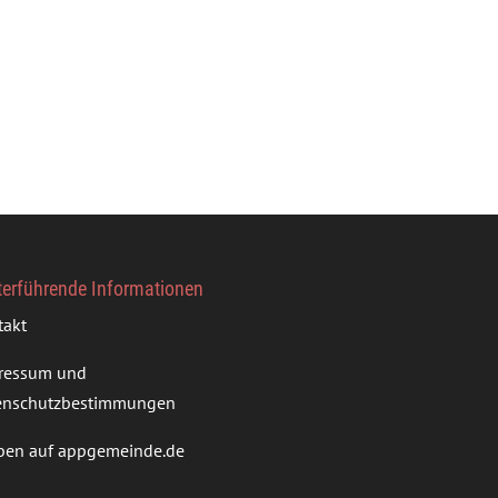
terführende Informationen
takt
ressum und
enschutzbestimmungen
ben auf appgemeinde.de