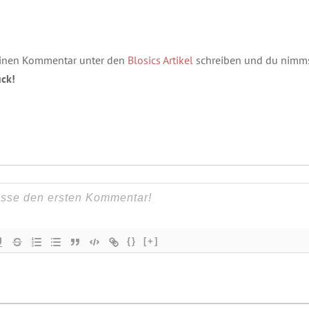
einen Kommentar unter den
Blosics Artikel
schreiben und du nimms
ück!
{}
[+]