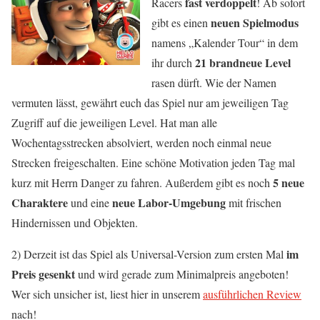
fast verdoppelt
Racers
! Ab sofort
neuen Spielmodus
gibt es einen
namens „Kalender Tour“ in dem
21 brandneue Level
ihr durch
rasen dürft. Wie der Namen
vermuten lässt, gewährt euch das Spiel nur am jeweiligen Tag
Zugriff auf die jeweiligen Level. Hat man alle
Wochentagsstrecken absolviert, werden noch einmal neue
Strecken freigeschalten. Eine schöne Motivation jeden Tag mal
5 neue
kurz mit Herrn Danger zu fahren. Außerdem gibt es noch
Charaktere
neue Labor-Umgebung
und eine
mit frischen
Hindernissen und Objekten.
im
2) Derzeit ist das Spiel als Universal-Version zum ersten Mal
Preis gesenkt
und wird gerade zum Minimalpreis angeboten!
Wer sich unsicher ist, liest hier in unserem
ausführlichen Review
nach!