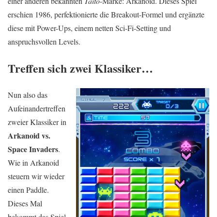
einer anderen bekannten
Taito
-Marke: Arkanoid. Dieses Spiel
erschien 1986, perfektionierte die Breakout-Formel und ergänzte
diese mit Power-Ups, einem netten Sci-Fi-Setting und
anspruchsvollen Levels.
Treffen sich zwei Klassiker…
Nun also das
Aufeinandertreffen
zweier Klassiker in
Arkanoid vs.
Space Invaders
.
Wie in Arkanoid
steuern wir wieder
einen Paddle.
Dieses Mal
bekommt das Spiel