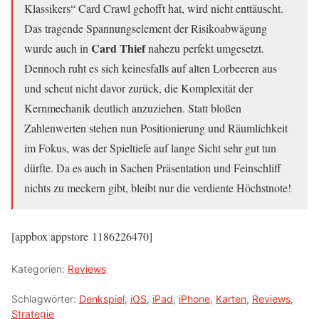
Klassikers“ Card Crawl gehofft hat, wird nicht enttäuscht.
Das tragende Spannungselement der Risikoabwägung
Card Thief
wurde auch in
nahezu perfekt umgesetzt.
Dennoch ruht es sich keinesfalls auf alten Lorbeeren aus
und scheut nicht davor zurück, die Komplexität der
Kernmechanik deutlich anzuziehen. Statt bloßen
Zahlenwerten stehen nun Positionierung und Räumlichkeit
im Fokus, was der Spieltiefe auf lange Sicht sehr gut tun
dürfte. Da es auch in Sachen Präsentation und Feinschliff
nichts zu meckern gibt, bleibt nur die verdiente Höchstnote!
[appbox appstore 1186226470]
Kategorien:
Reviews
Schlagwörter:
Denkspiel
,
iOS
,
iPad
,
iPhone
,
Karten
,
Reviews
,
Strategie