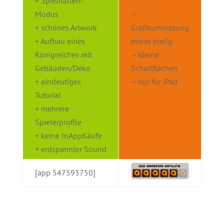
+ Spielhallen-
Modus
–
+ schönes Artwork
Grafikumsetzung
+ Aufbau eines
etwas pixlig
Königreiches mit
– kleine
Gebäuden/Deko
Schaltflächen
+ eindeutiges
– nur für iPad
Tutorial
+ mehrere
Spielerprofile
+ keine InAppKäufe
+ entspannter Sound
[app 547593750]