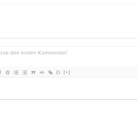
{}
[+]