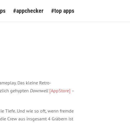
pps
#appchecker
#top apps
ameplay. Das kleine Retro-
rzlich gehypten
Downwell
[AppStore]
–
e Tiefe. Und wie so oft, wenn fremde
 die Crew aus insgesamt 4 Gräbern ist