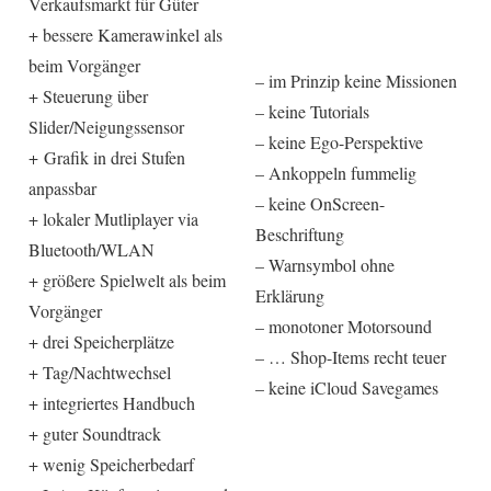
Verkaufsmarkt für Güter
+ bessere Kamerawinkel als
beim Vorgänger
– im Prinzip keine Missionen
+ Steuerung über
– keine Tutorials
Slider/Neigungssensor
– keine Ego-Perspektive
+ Grafik in drei Stufen
– Ankoppeln fummelig
anpassbar
– keine OnScreen-
+ lokaler Mutliplayer via
Beschriftung
Bluetooth/WLAN
– Warnsymbol ohne
+ größere Spielwelt als beim
Erklärung
Vorgänger
– monotoner Motorsound
+ drei Speicherplätze
– … Shop-Items recht teuer
+ Tag/Nachtwechsel
– keine iCloud Savegames
+ integriertes Handbuch
+ guter Soundtrack
+ wenig Speicherbedarf