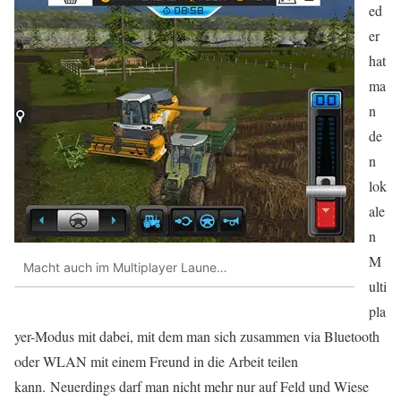
ed
er
hat
ma
n
de
n
lok
ale
n
M
Macht auch im Multiplayer Laune…
ulti
pla
yer-Modus mit dabei, mit dem man sich zusammen via Bluetooth
oder WLAN mit einem Freund in die Arbeit teilen
kann. Neuerdings darf man nicht mehr nur auf Feld und Wiese