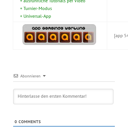
+ ausführliche Tutorials per Video
+ Turnier-Modus
+ Universal-App
[app 5
Abonnieren
0
COMMENTS