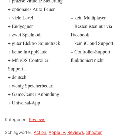
+ präzise virtuelle Steuerung
+ optionales Auto-Feuer
+ viele Level
– kein Multiplayer
+ Endgegner
– Bestenlisten nur via
+ zwei Spielmodi
Facebook
+ guter Elektro-Soundtrack
– kein iCloud Support
+ keine InAppKäufe
– Controller-Support
+ Mfi iOS Controller
funktioniert nicht
Support…
+ deutsch
+ wenig Speicherbedarf
+ GameCenter-Anbindung
+ Universal-App
Kategorien:
Reviews
Schlagwörter:
Action
,
AppleTV
,
Reviews
,
Shooter