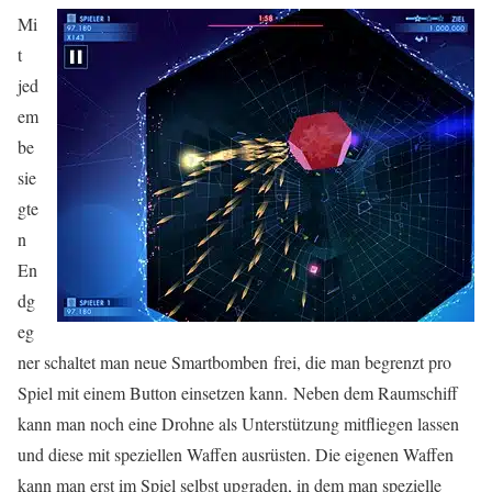
Mi
t
jed
em
be
sie
gte
n
En
dg
eg
ner schaltet man neue Smartbomben frei, die man begrenzt pro
Spiel mit einem Button einsetzen kann. Neben dem Raumschiff
kann man noch eine Drohne als Unterstützung mitfliegen lassen
und diese mit speziellen Waffen ausrüsten. Die eigenen Waffen
kann man erst im Spiel selbst upgraden, in dem man spezielle